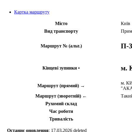
Картка маршруту
Місто
Київ
Вид транспорту
Прим
П-3
Маршрут № (альт.)
м.
Кінцеві зупинки •
м. К
Маршрут (прямий) →
"АКА
Маршрут (зворотній) ←
Такий
Рухомий склад
Час роботи
Тривалість
Останнє оновлення
: 17.03.2026 deleted