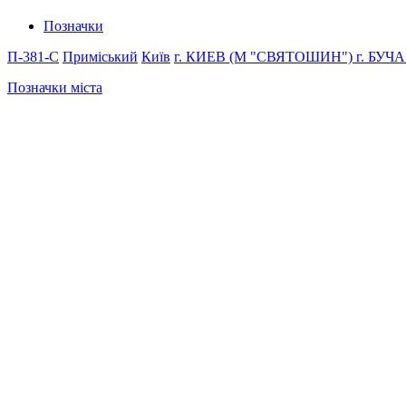
Позначки
П-381-С
Приміський
Київ
г. КИЕВ (М "СВЯТОШИН")
г. БУЧ
Позначки міста