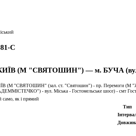
іський
81-С
 КИЇВ (М "СВЯТОШИН") — м. БУЧА (в
ИЇВ (М "СВЯТОШИН" (зал. ст. "Святошин") - пр. Перемоги (М
ДЕММІСТЕЧКО") - вул. Міська - Гостомельське шосе) - смт Г
 само, як і прямий
Тип
Інтерва
Довжин