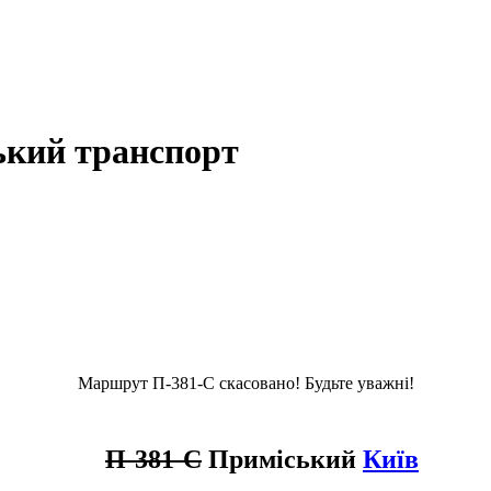
ький транспорт
Маршрут П-381-С скасовано! Будьте уважні!
П-381-С
Приміський
Київ