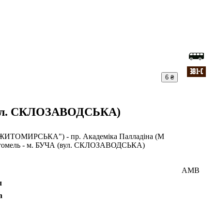
6 ₴
ул. СКЛОЗАВОДСЬКА)
 "ЖИТОМИРСЬКА") - пр. Академіка Палладіна (М
остомель - м. БУЧА (вул. СКЛОЗАВОДСЬКА)
АМВ
л
а