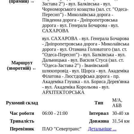
(прямий) →
Застава 2") - вул. Балківська - вул.
Чорноморського козацтва (зал. ст. "Одеса-
Пересип") - Миколаївська дорога -
Південна дорога - Дніпропетровська
дорога - вул. Генерала Бочарова - вул.
САХАРОВА
вул. САХАРОВА - вул. Генерала Бочарова
- Дніпропетровська дорога - Миколаївська
дорога - вул. Отамана Головатого (зал. ст.
"Одеса-Пересип") - вул. Балківська - вул.
Дальницька - вул. Василя Стуса (зал. ст.
Маршрут
"Одеса-Застава 2") - Іванівський
(зворотній) ←
шляхопровід - вул. Щорса - вул. Академіка
Філатова - Люстдорфська дорога - пр.
Академіка Глушка - пл. Бориса Дерев'янка
- вул. Академіка Корольова - вул.
АРХІТЕКТОРСЬКА
М/А,
Рухомий склад
Тип
АБВ
Час роботи
06:00 - 21:00
Інтервал
30-40 хв
Тривалість
Довжина
31.54 км
Перевізник
ПАО "Севертранс"
Детальніше ...