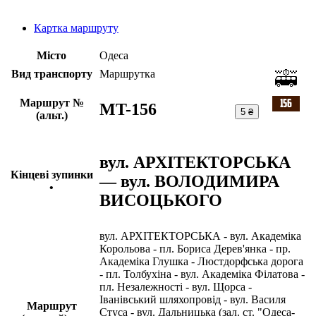
Картка маршруту
Місто
Одеса
Вид транспорту
Маршрутка
Маршрут №
MT-156
5 ₴
(альт.)
вул. АРХІТЕКТОРСЬКА
Кінцеві зупинки
— вул. ВОЛОДИМИРА
•
ВИСОЦЬКОГО
вул. АРХІТЕКТОРСЬКА - вул. Академіка
Корольова - пл. Бориса Дерев'янка - пр.
Академіка Глушка - Люстдорфська дорога
- пл. Толбухіна - вул. Академіка Філатова -
пл. Незалежності - вул. Щорса -
Іванівський шляхопровід - вул. Василя
Маршрут
Стуса - вул. Дальницька (зал. ст. "Одеса-