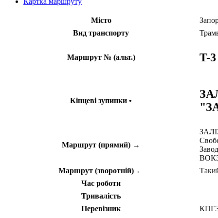
Картка маршруту
Місто
Запо
Вид транспорту
Трам
T-3
Маршрут № (альт.)
ЗА
Кінцеві зупинки •
"З
ЗАЛІЗ
Свобо
Маршрут (прямий) →
Завод
ВОК
Маршрут (зворотній) ←
Такий
Час роботи
Тривалість
Перевізник
КПГЭ