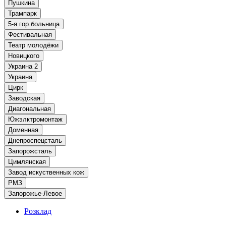
Пушкина
Трампарк
5-я гор.больница
Фестивальная
Театр молодёжи
Новицкого
Украина 2
Украина
Цирк
Заводская
Диагональная
Южэлктромонтаж
Доменная
Днепроспецсталь
Запорожсталь
Цимлянская
Завод искуственных кож
РМЗ
Запорожье-Левое
Розклад