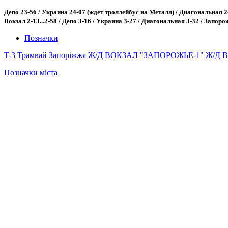
Депо 23-56 / Украина 24-07 (ждет троллейбус на Металл) / Диагональная 24
Вокзал
2-13...2-58
/ Депо 3-16 / Украина 3-27 / Диагональная 3-32 / Запор
Позначки
T-3
Трамвай
Запоріжжя
Ж/Д ВОКЗАЛ "ЗАПОРОЖЬЕ-1"
Ж/Д 
Позначки міста