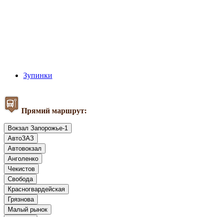
Зупинки
Прямий маршрут:
Вокзал Запорожье-1
АвтоЗАЗ
Автовокзал
Анголенко
Чекистов
Свобода
Красногвардейская
Грязнова
Малый рынок