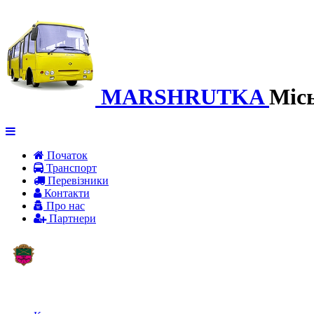
MARSHRUTKA
Міс
Початок
Транспорт
Перевiзники
Контакти
Про нас
Партнери