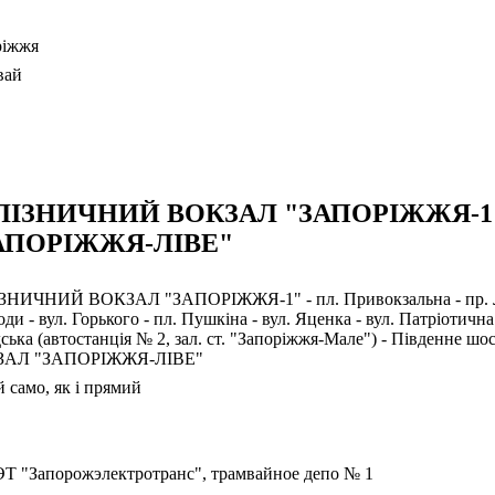
ріжжя
вай
ЛІЗНИЧНИЙ ВОКЗАЛ "ЗАПОРІЖЖЯ-1
АПОРІЖЖЯ-ЛІВЕ"
НИЧНИЙ ВОКЗАЛ "ЗАПОРІЖЖЯ-1" - пл. Привокзальна - пр. Леніна
ди - вул. Горького - пл. Пушкіна - вул. Яценка - вул. Патріотична 
ська (автостанція № 2, зал. ст. "Запоріжжя-Мале") - Південне шо
ЗАЛ "ЗАПОРІЖЖЯ-ЛІВЕ"
 само, як і прямий
Т "Запорожэлектротранс", трамвайное депо № 1