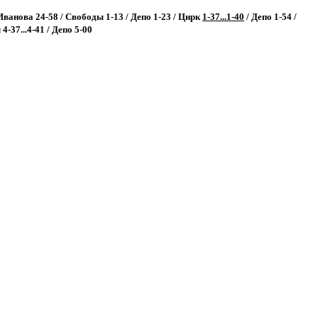
Иванова 24-58 / Свободы 1-13 / Депо 1-23 / Цирк
1-37...1-40
/ Депо 1-54 /
4-37...4-41 / Депо 5-00