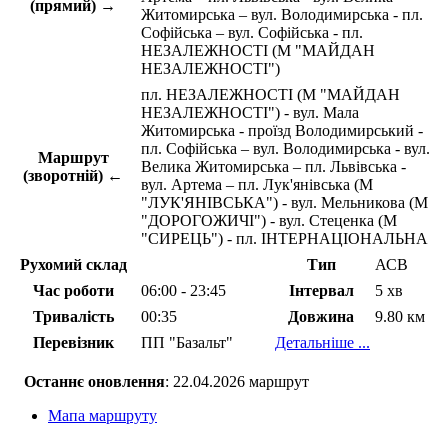
(прямий) →
Житомирська – вул. Володимирська - пл.
Софійська – вул. Софійська - пл.
НЕЗАЛЕЖНОСТІ (М "МАЙДАН
НЕЗАЛЕЖНОСТІ")
пл. НЕЗАЛЕЖНОСТІ (М "МАЙДАН
НЕЗАЛЕЖНОСТІ") - вул. Мала
Житомирська - проїзд Володимирський -
пл. Софійська – вул. Володимирська - вул.
Маршрут
Велика Житомирська – пл. Львівська -
(зворотній) ←
вул. Артема – пл. Лук'янівська (М
"ЛУК'ЯНІВСЬКА") - вул. Мельникова (М
"ДОРОГОЖИЧІ") - вул. Стеценка (М
"СИРЕЦЬ") - пл. ІНТЕРНАЦІОНАЛЬНА
Рухомий склад
Тип
АСВ
Час роботи
06:00 - 23:45
Інтервал
5 хв
Тривалість
00:35
Довжина
9.80 км
Перевізник
ПП "Базальт"
Детальніше ...
Останнє оновлення
: 22.04.2026 маршрут
Мапа маршруту