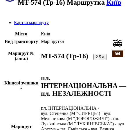
MT-574
(Тр-16) Маршрутка
Київ
Картка маршруту
Місто
Київ
Вид транспорту
Маршрутка
Маршрут №
MT-574 (Тр-16)
2.5 ₴
(альт.)
пл.
Кінцеві зупинки
ІНТЕРНАЦІОНАЛЬНА —
•
пл. НЕЗАЛЕЖНОСТІ
пл. ІНТЕРНАЦІОНАЛЬНА -
вул. Стеценка (М "СИРЕЦЬ") - вул.
Мельникова (М "ДОРОГОЖИЧІ") - пл.
Лук'янівська (М "ЛУК'ЯНІВСЬКА") - вул.
Маршрут
Артема – пл. Львівська - вул. Велика