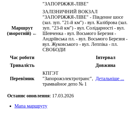
"ЗАПОРІЖЖЯ-ЛІВЕ"
ЗАЛІЗНИЧНИЙ ВОКЗАЛ
"ЗАПОРІЖЖЯ-ЛІВЕ" - Південне шосе
(зал. зуп. "21-й км") - вул. Каліброва (зал.
Маршрут
зуп. "23-й км") - вул. Солідарності - вул.
(зворотній) ←
Шевченка - вул. Восьмого Березня -
Андріївська пл. - вул. Восьмого Березня -
вул. Жуковського - вул. Леппіка - пл.
СВОБОДИ
Час роботи
Інтервал
Тривалість
Довжина
КПГЭТ
Перевізник
"Запорожэлектротранс",
Детальніше ...
трамвайное депо № 1
Останнє оновлення
: 17.03.2026
Мапа маршруту