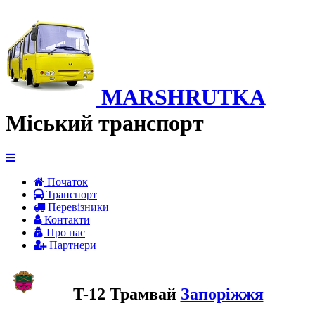
MARSHRUTKA
Міський транспорт
Початок
Транспорт
Перевiзники
Контакти
Про нас
Партнери
T-12 Трамвай
Запоріжжя