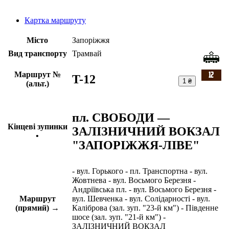
Картка маршруту
Місто
Запоріжжя
Вид транспорту
Трамвай
Маршрут №
T-12
1 ₴
(альт.)
пл. СВОБОДИ —
Кінцеві зупинки
ЗАЛІЗНИЧНИЙ ВОКЗАЛ
•
"ЗАПОРІЖЖЯ-ЛІВЕ"
- вул. Горького - пл. Транспортна - вул.
Жовтнева - вул. Восьмого Березня -
Андріївська пл. - вул. Восьмого Березня -
Маршрут
вул. Шевченка - вул. Солідарності - вул.
(прямий) →
Каліброва (зал. зуп. "23-й км") - Південне
шосе (зал. зуп. "21-й км") -
ЗАЛІЗНИЧНИЙ ВОКЗАЛ