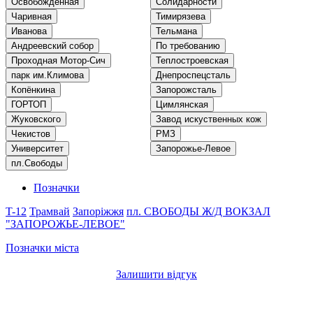
Освобождённая
Солидарности
Чаривная
Тимирязева
Иванова
Тельмана
Андреевский собор
По требованию
Проходная Мотор-Сич
Теплостроевская
парк им.Климова
Днепроспецсталь
Копёнкина
Запорожсталь
ГОРТОП
Цимлянская
Жуковского
Завод искуственных кож
Чекистов
РМЗ
Университет
Запорожье-Левое
пл.Свободы
Позначки
T-12
Трамвай
Запоріжжя
пл. СВОБОДЫ
Ж/Д ВОКЗАЛ
"ЗАПОРОЖЬЕ-ЛЕВОЕ"
Позначки міста
Залишити відгук