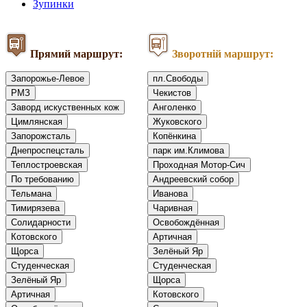
Зупинки
Прямий маршрут:
Зворотній маршрут:
Запорожье-Левое
пл.Свободы
РМЗ
Чекистов
Заворд искуственных кож
Анголенко
Цимлянская
Жуковского
Запорожсталь
Копёнкина
Днепроспецсталь
парк им.Климова
Теплостроевская
Проходная Мотор-Сич
По требованию
Андреевский собор
Тельмана
Иванова
Тимирязева
Чаривная
Солидарности
Освобождённая
Котовского
Артичная
Щорса
Зелёный Яр
Студенческая
Студенческая
Зелёный Яр
Щорса
Артичная
Котовского