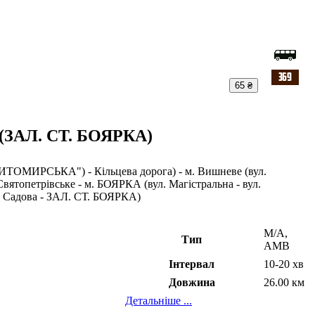
65 ₴
(ЗАЛ. СТ. БОЯРКА)
ИТОМИРСЬКА") - Кільцева дорога) - м. Вишневе (вул.
. Святопетрівське - м. БОЯРКА (вул. Магістральна - вул.
ул. Садова - ЗАЛ. СТ. БОЯРКА)
М/А,
Тип
АМВ
Інтервал
10-20 хв
Довжина
26.00 км
Детальніше ...