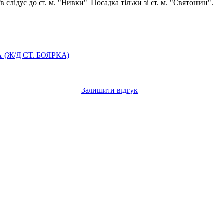
в слідує до ст. м. "Нивки". Посадка тільки зі ст. м. "Святошин".
А (Ж/Д СТ. БОЯРКА)
Залишити відгук