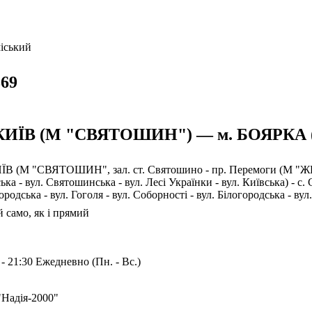
іський
69
 КИЇВ (М "СВЯТОШИН") — м. БОЯРКА 
ИЇВ (М "СВЯТОШИН", зал. ст. Святошино - пр. Перемоги (М "Ж
ька - вул. Святошинська - вул. Лесі Українки - вул. Київська) - с
ородська - вул. Гоголя - вул. Соборності - вул. Білогородська - в
 само, як і прямий
 - 21:30 Ежедневно (Пн. - Вс.)
"Надія-2000"