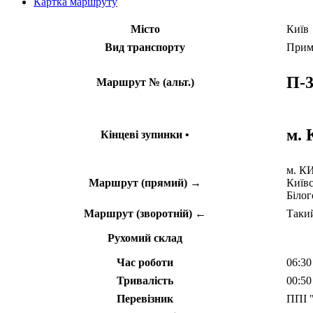
Картка маршруту
Місто
Київ
Вид транспорту
Прим
П-3
Маршрут № (альт.)
м.
Кінцеві зупинки •
м. К
Маршрут (прямий) →
Київс
Білог
Маршрут (зворотній) ←
Такий
Рухомий склад
Час роботи
06:30
Тривалість
00:50
Перевізник
ППІ 