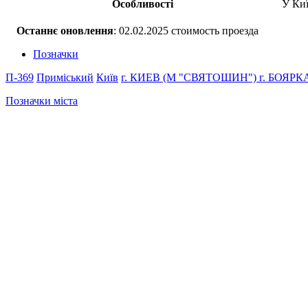
Особливості
У Киї
Останнє оновлення
: 02.02.2025 стоимость проезда
Позначки
П-369
Приміський
Київ
г. КИЕВ (М "СВЯТОШИН")
г. БОЯРК
Позначки міста