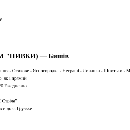
ий
(М "НИВКИ) — Бишів
шня - Осикове - Ясногородка - Неграші - Личанка - Шпитьки - М
, як і прямий
:20 Ежедневно
 Стріла"
си до с. Грузьке