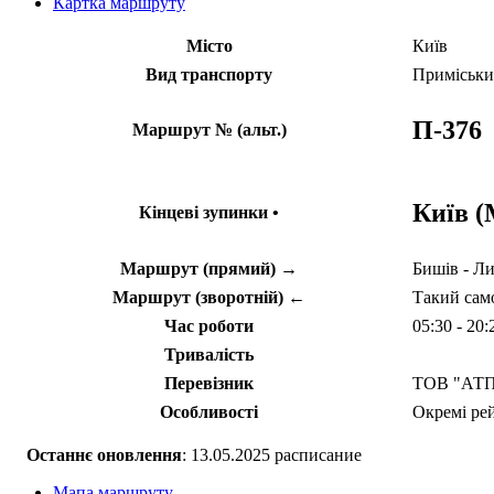
Картка маршруту
Місто
Київ
Вид транспорту
Приміськ
П-376
Маршрут № (альт.)
Київ 
Кінцеві зупинки •
Маршрут (прямий) →
Бишів - Ли
Маршрут (зворотній) ←
Такий само
Час роботи
05:30 - 20
Тривалість
Перевізник
ТОВ "АТП
Особливості
Окремі рей
Останнє оновлення
: 13.05.2025 расписание
Мапа маршруту