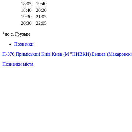
18:05
19:40
18:40
20:20
19:30
21:05
20:30
22:05
*до с. Грузьке
Позначки
П-376
Приміський
Київ
Киев (М "НИВКИ)
Бышев (Макаровски
Позначки міста