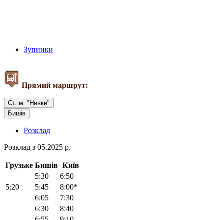
Зупинки
Прямий маршрут:
Ст. м. "Нивки"
Бишів
Розклад
Розклад з 05.2025 р.
Грузьке
Бишів
Київ
5:30
6:50
5:20
5:45
8:00*
6:05
7:30
6:30
8:40
6:55
9:10