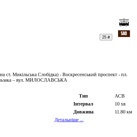
25 ₴
а ст. Микільська Слобідка) - Воскресенський проспект - пл.
е Бальзака – вул. МИЛОСЛАВСЬКА
Тип
АСВ
Інтервал
10 хв
Довжина
11.80 км
Детальніше ...