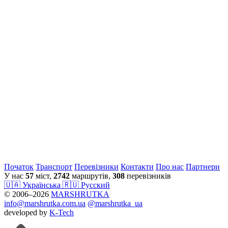
Початок
Транспорт
Перевiзники
Контакти
Про нас
Партнери
У нас
57
міст,
2742
маршрутів,
308
перевізників
🇺🇦 Українська
🇷🇺 Русский
© 2006–2026
MARSHRUTKA
info@marshrutka.com.ua
@marshrutka_ua
developed by
K-Tech