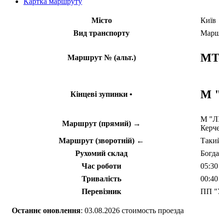
Картка маршруту
Місто
Київ
Вид транспорту
Марш
MT
Маршрут № (альт.)
М 
Кінцеві зупинки •
М "ЛІ
Маршрут (прямий) →
Керче
Маршрут (зворотній) ←
Такий
Рухомий склад
Богд
Час роботи
05:30
Тривалість
00:40
Перевізник
ПП "
Останнє оновлення
: 03.08.2026 стоимость проезда