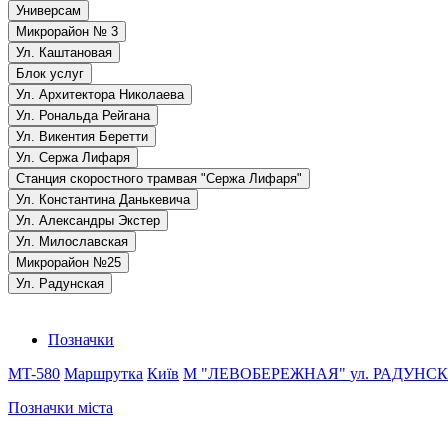
Универсам
Микрорайон № 3
Ул. Каштановая
Блок услуг
Ул. Архитектора Николаева
Ул. Рональда Рейгана
Ул. Викентия Беретти
Ул. Сержа Лифаря
Станция скоростного трамвая "Сержа Лифаря"
Ул. Константина Данькевича
Ул. Александры Экстер
Ул. Милославская
Микрорайон №25
Ул. Радунская
Позначки
MT-580
Маршрутка
Київ
М "ЛЕВОБЕРЕЖНАЯ"
ул. РАДУНС
Позначки міста