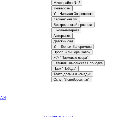
Микрорайон № 2
Универсам
Ул. Николая Закревского
Керченская пл.
Воскресенский проспект
Школа-интернат
Авторынок
Детский сад
Ул. Чёрных Запорожцев
Просп. Алишера Навои
Ж/к "Парковые озера"
Станция Никольская Слободка
Парк "Победа"
Театр драмы и комедии
Ст. м. "Левобережная"
КАЯ
Залишити відгук