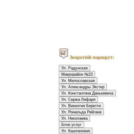
Зворотній маршрут:
Ул. Радунская
Микрорайон №23
Ул. Милославская
Ул. Александры Экстер
Ул. Константина Данькевича
Ул. Сержа Лифаря
Ул. Викентия Беретти
Ул. Рональда Рейгана
Ул. Николаева
Блок услуг
Ул. Каштановая