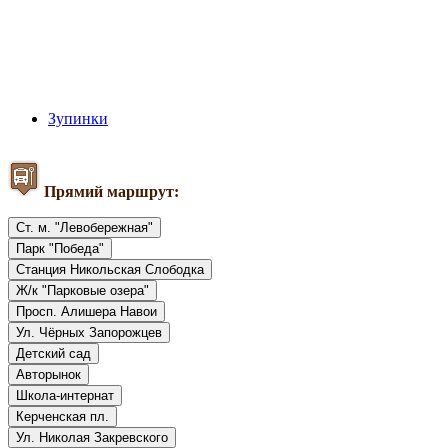
Зупинки
Прямий маршрут:
Ст. м. "Левобережная"
Парк "Победа"
Станция Никольская Слободка
Ж/к "Парковые озера"
Просп. Алишера Навои
Ул. Чёрных Запорожцев
Детский сад
Авторынок
Школа-интернат
Керченская пл.
Ул. Николая Закревского