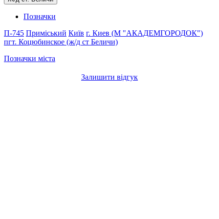
Позначки
П-745
Приміський
Київ
г. Киев (М "АКАДЕМГОРОДОК")
пгт. Коцюбинское (ж/д ст Беличи)
Позначки міста
Залишити відгук