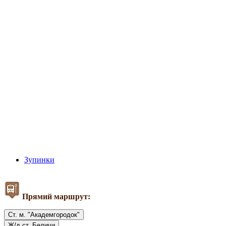
Зупинки
Прямий маршрут:
Ст. м. "Академгородок"
Ж/д ст. Беличи