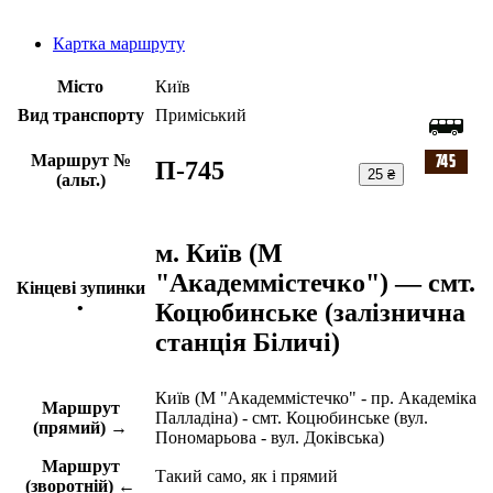
Картка маршруту
Місто
Київ
Вид транспорту
Приміський
Маршрут №
П-745
25 ₴
(альт.)
м. Київ (М
"Академмістечко") — смт.
Кінцеві зупинки
Коцюбинське (залізнична
•
станція Біличі)
Київ (М "Академмістечко" - пр. Академіка
Маршрут
Палладіна) - смт. Коцюбинське (вул.
(прямий) →
Пономарьова - вул. Доківська)
Маршрут
Такий само, як і прямий
(зворотній) ←