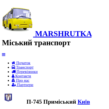
MARSHRUTKA
Міський транспорт
Початок
Транспорт
Перевiзники
Контакти
Про нас
Партнери
П-745 Приміський
Київ