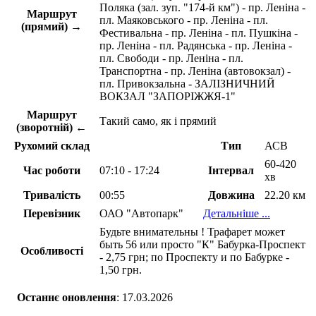
Поляка (зал. зуп. "174-й км") - пр. Леніна -
Маршрут
пл. Маяковського - пр. Леніна - пл.
(прямий) →
Фестивальна - пр. Леніна - пл. Пушкіна -
пр. Леніна - пл. Радянська - пр. Леніна -
пл. Свободи - пр. Леніна - пл.
Транспортна - пр. Леніна (автовокзал) -
пл. Привокзальна - ЗАЛІЗНИЧНИЙ
ВОКЗАЛ "ЗАПОРІЖЖЯ-1"
Маршрут
Такий само, як і прямий
(зворотній) ←
Рухомий склад
Тип
АСВ
60-420
Час роботи
07:10 - 17:24
Інтервал
хв
Тривалість
00:55
Довжина
22.20 км
Перевізник
ОАО "Автопарк"
Детальніше ...
Будьте внимательны ! Трафарет может
быть 56 или просто "К" Бабурка-Проспект
Особливості
- 2,75 грн; по Проспекту и по Бабурке -
1,50 грн.
Останнє оновлення
: 17.03.2026