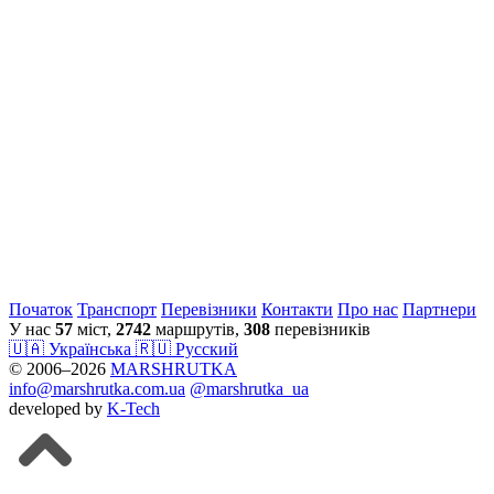
Початок
Транспорт
Перевiзники
Контакти
Про нас
Партнери
У нас
57
міст,
2742
маршрутів,
308
перевізників
🇺🇦 Українська
🇷🇺 Русский
© 2006–2026
MARSHRUTKA
info@marshrutka.com.ua
@marshrutka_ua
developed by
K-Tech