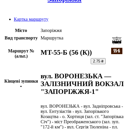
Картка маршруту
Місто
Запоріжжя
Вид транспорту
Маршрутка
Маршрут №
MT-55-Б (56 (К))
(альт.)
2.75 ₴
вул. ВОРОНЕЗЬКА —
Кінцеві зупинки
ЗАЛІЗНИЧНИЙ ВОКЗАЛ
•
"ЗАПОРІЖЖЯ-1"
вул. ВОРОНЕЗЬКА - вул. Задніпровська -
вул. Ентузіастів - вул. Запорізького
Козацтва - о. Хортиця (зал. ст. "Запорізька
Січ") - міст Преображенського (зал. зуп.
"172-й км") - вул. Сергія Тюленіна - пл.