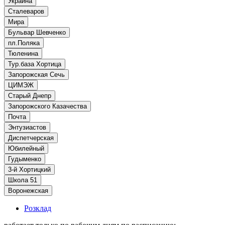
Украина
Сталеваров
Мира
Бульвар Шевченко
пл.Поляка
Тюленина
Тур.база Хортица
Запорожская Сечь
ЦИМЭЖ
Старый Днепр
Запорожского Казачества
Почта
Энтузиастов
Диспетчерская
Юбилейный
Гудыменко
3-й Хортицкий
Школа 51
Воронежская
Розклад