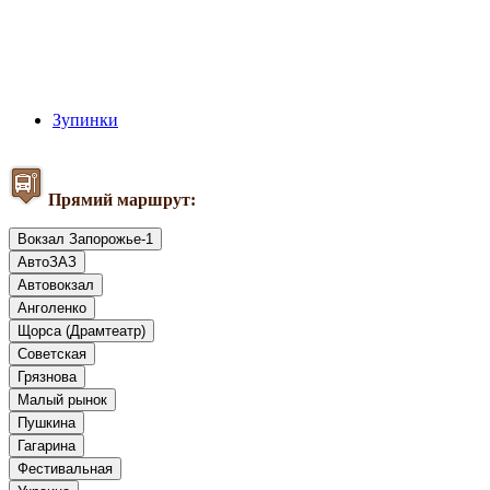
Зупинки
Прямий маршрут:
Вокзал Запорожье-1
АвтоЗАЗ
Автовокзал
Анголенко
Щорса (Драмтеатр)
Советская
Грязнова
Малый рынок
Пушкина
Гагарина
Фестивальная