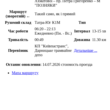
Ахматової – пр. Петра Григоренко – М
"ПОЗНЯКИ"
Маршрут
Такий само, як і прямий
(зворотній) ←
Рухомий склад
Татра-Юг К1М
Тип
06:20 - 22:13
Час роботи
Інтервал
13-15 хв
Ежедневно (Пн. - Вс.)
Тривалість
00:49
Довжина
11.30 км
КП "Київпастранс",
Перевізник
Дарницьке трамвайне
Детальніше ...
депо
Останнє оновлення
: 14.07.2026 стоимость проезда
Мапа маршруту