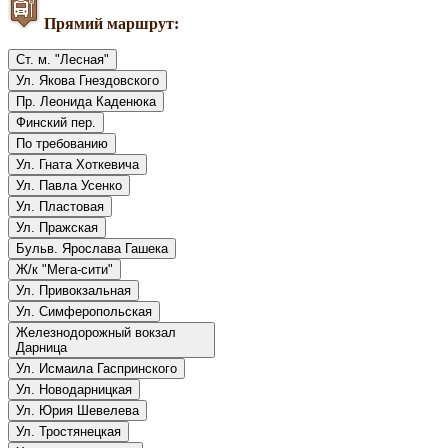
Прямий маршрут:
Ст. м. "Лесная"
Ул. Якова Гнездовского
Пр. Леонида Каденюка
Финский пер.
По требованию
Ул. Гната Хоткевича
Ул. Павла Усенко
Ул. Пластовая
Ул. Пражская
Бульв. Ярослава Гашека
Ж/к "Мега-сити"
Ул. Привокзальная
Ул. Симферопольская
Железнодорожный вокзал
Дарница
Ул. Исмаила Гаспринского
Ул. Новодарницкая
Ул. Юрия Шевелева
Ул. Тростянецкая