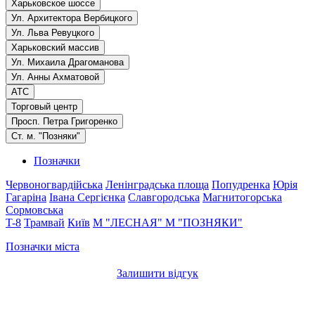
Харьковское шоссе
Ул. Архитектора Вербицкого
Ул. Льва Ревуцкого
Харьковский массив
Ул. Михаила Драгоманова
Ул. Анны Ахматовой
АТС
Торговый центр
Просп. Петра Григоренко
Ст. м. "Позняки"
Позначки
Червоногвардійська
Ленінградська площа
Попудренка
Юрія
Гагаріна
Івана Сергієнка
Славгородська
Магнитогорська
Сормовська
T-8
Трамвай
Київ
М "ЛЕСНАЯ"
М "ПОЗНЯКИ"
Позначки міста
Залишити відгук