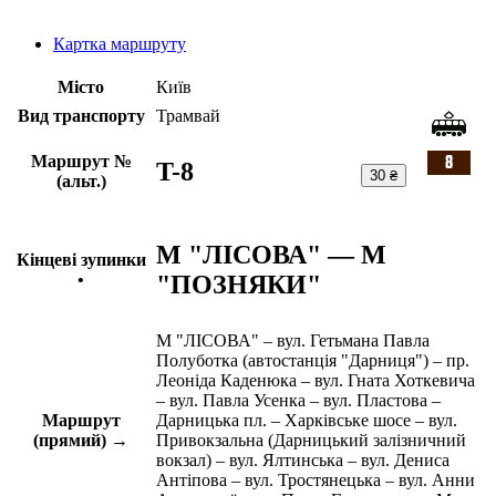
Картка маршруту
Місто
Київ
Вид транспорту
Трамвай
Маршрут №
T-8
30 ₴
(альт.)
М "ЛІСОВА" — М
Кінцеві зупинки
"ПОЗНЯКИ"
•
М "ЛІСОВА" – вул. Гетьмана Павла
Полуботка (автостанція "Дарниця") – пр.
Леоніда Каденюка – вул. Гната Хоткевича
– вул. Павла Усенка – вул. Пластова –
Маршрут
Дарницька пл. – Харківське шосе – вул.
(прямий) →
Привокзальна (Дарницький залізничний
вокзал) – вул. Ялтинська – вул. Дениса
Антіпова – вул. Тростянецька – вул. Анни