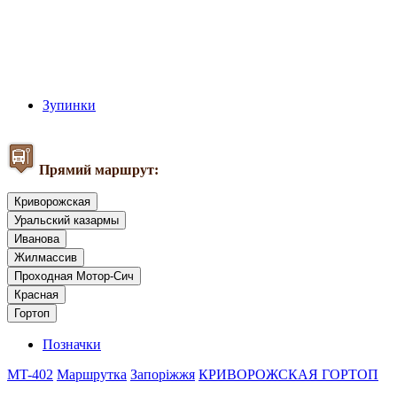
Зупинки
Прямий маршрут:
Криворожская
Уральский казармы
Иванова
Жилмассив
Проходная Мотор-Сич
Красная
Гортоп
Позначки
MT-402
Маршрутка
Запоріжжя
КРИВОРОЖСКАЯ
ГОРТОП