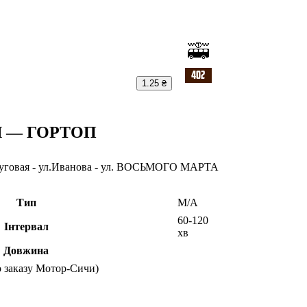
1.25 ₴
 — ГОРТОП
говая - ул.Иванова - ул. ВОСЬМОГО МАРТА
Тип
М/А
60-120
Інтервал
хв
Довжина
по заказу Мотор-Сичи)