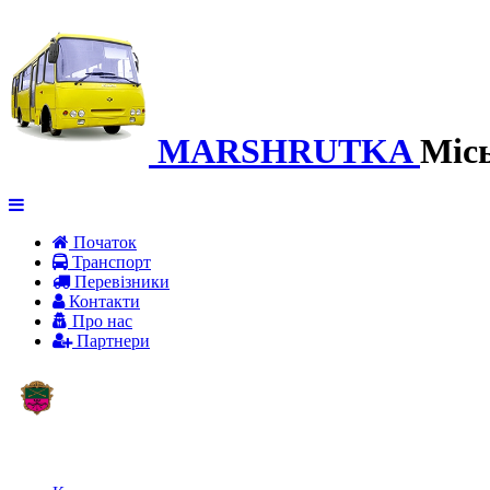
MARSHRUTKA
Міс
Початок
Транспорт
Перевiзники
Контакти
Про нас
Партнери