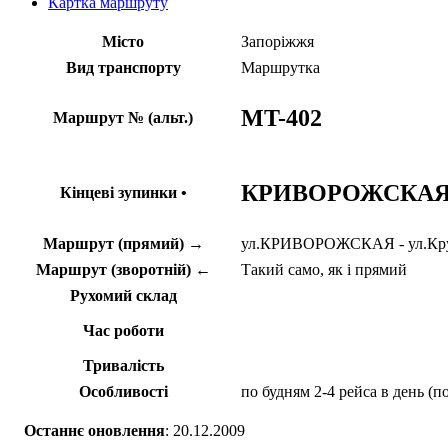
Картка маршруту
Місто
Запоріжжя
Вид транспорту
Маршрутка
MT-402
Маршрут № (альт.)
КРИВОРОЖСКАЯ
Кінцеві зупинки •
Маршрут (прямий) →
ул.КРИВОРОЖСКАЯ - ул.Кру
Маршрут (зворотній) ←
Такий само, як і прямий
Рухомий склад
Час роботи
Тривалість
Особливості
по будням 2-4 рейса в день (
Останнє оновлення
: 20.12.2009