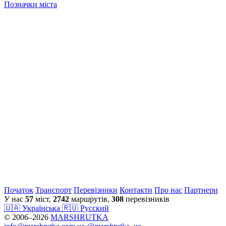
Позначки міста
Початок
Транспорт
Перевiзники
Контакти
Про нас
Партнери
У нас
57
міст,
2742
маршрутів,
308
перевізників
🇺🇦 Українська
🇷🇺 Русский
© 2006–2026
MARSHRUTKA