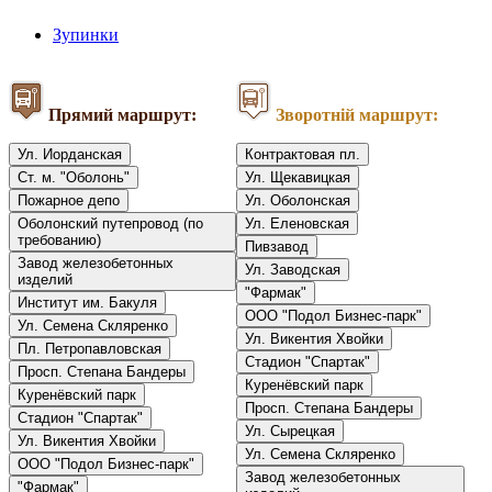
Зупинки
Прямий маршрут:
Зворотній маршрут:
Ул. Иорданская
Контрактовая пл.
Ст. м. "Оболонь"
Ул. Щекавицкая
Пожарное депо
Ул. Оболонская
Оболонский путепровод (по
Ул. Еленовская
требованию)
Пивзавод
Завод железобетонных
Ул. Заводская
изделий
"Фармак"
Институт им. Бакуля
ООО "Подол Бизнес-парк"
Ул. Семена Скляренко
Ул. Викентия Хвойки
Пл. Петропавловская
Стадион "Спартак"
Просп. Степана Бандеры
Куренёвский парк
Куренёвский парк
Просп. Степана Бандеры
Стадион "Спартак"
Ул. Сырецкая
Ул. Викентия Хвойки
Ул. Семена Скляренко
ООО "Подол Бизнес-парк"
Завод железобетонных
"Фармак"