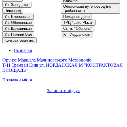
изделий
Ул. Заводская
Оболонский путепровод (по
Пивзавод
требованию)
Ул. Еленовская
Пожарное депо
Ул. Оболонская
ТРЦ "Lake Plaza"
Ул. Щекавицкая
Ст. м. "Оболонь"
Ул. Нижний Вал
Ул. Иорданская
Контрактовая пл.
Позначки
Фрунзе
Маршала Малиновського
Метрополіс
T-11
Трамвай
Київ
ул. ИОРДАНСКАЯ
М "КОНТРАКТОВАЯ
ПЛОЩАДЬ"
Позначки міста
Залишити відгук