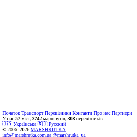
Початок
Транспорт
Перевiзники
Контакти
Про нас
Партнери
У нас
57
міст,
2742
маршрутів,
308
перевізників
🇺🇦 Українська
🇷🇺 Русский
© 2006–2026
MARSHRUTKA
info@marshrutka.com.ua
@marshrutka_ua