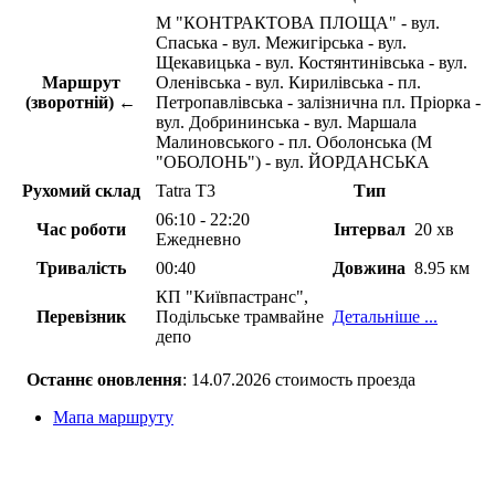
М "КОНТРАКТОВА ПЛОЩА" - вул.
Спаська - вул. Межигірська - вул.
Щекавицька - вул. Костянтинівська - вул.
Маршрут
Оленівська - вул. Кирилівська - пл.
(зворотній) ←
Петропавлівська - залізнична пл. Пріорка -
вул. Добрининська - вул. Маршала
Малиновського - пл. Оболонська (М
"ОБОЛОНЬ") - вул. ЙОРДАНСЬКА
Рухомий склад
Tatra T3
Тип
06:10 - 22:20
Час роботи
Інтервал
20 хв
Ежедневно
Тривалість
00:40
Довжина
8.95 км
КП "Київпастранс",
Перевізник
Подільське трамвайне
Детальніше ...
депо
Останнє оновлення
: 14.07.2026 стоимость проезда
Мапа маршруту