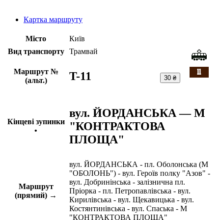
Картка маршруту
Місто
Київ
Вид транспорту
Трамвай
Маршрут №
T-11
30 ₴
(альт.)
вул. ЙОРДАНСЬКА — М
Кінцеві зупинки
"КОНТРАКТОВА
•
ПЛОЩА"
вул. ЙОРДАНСЬКА - пл. Оболонська (М
"ОБОЛОНЬ") - вул. Героїв полку "Азов" -
вул. Добринінська - залізнична пл.
Маршрут
Пріорка - пл. Петропавлівська - вул.
(прямий) →
Кирилівська - вул. Щекавицька - вул.
Костянтинівська - вул. Спаська - М
"КОНТРАКТОВА ПЛОЩА"