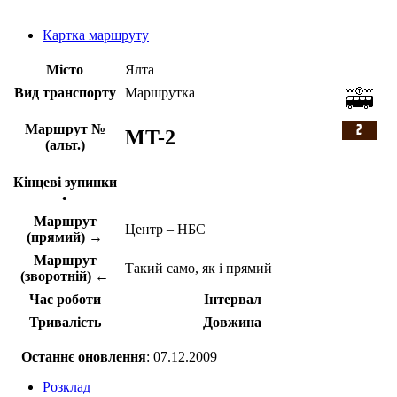
Картка маршруту
Місто
Ялта
Вид транспорту
Маршрутка
Маршрут №
MT-2
(альт.)
Кінцеві зупинки
•
Маршрут
Центр – НБС
(прямий) →
Маршрут
Такий само, як і прямий
(зворотній) ←
Час роботи
Інтервал
Тривалість
Довжина
Останнє оновлення
: 07.12.2009
Розклад