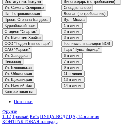
Институт им. Бакуля
Виноградарь (по требованию)
Ул. Семена Скляренко
Спецдиспансер
Пл. Петропавлоская
Лесная (по требованию)
Просп. Степана Бандеры
Вул. Міська
Куренёвский парк
1-я линия
Стадион "Спартак"
2-я линия
Ул. Викентия Хвойки
3-я линия
ООО "Подол Бизнес-парк"
Госпиталь инвалидов ВОВ
ОАО "Фармак"
Парк "Пуща-Водица"
Ул. Заводская
6-я линия
Пивзавод
7-я линия
Ул. Еленовская
9-я линия
Ул. Оболонская
11-я линия
Ул. Щекавицкая
13-я линия
Ул. Нижний Вал
14-я линия
Контрактовая пл.
Позначки
Фрунзе
T-12
Трамвай
Київ
ПУЩА-ВОДИЦА, 14-я линия
КОНТРАКТОВАЯ площадь