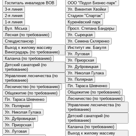
Госпиталь инвалидов ВОВ
ООО "Подол Бизнес-парк"
3-я линия
Ул. Викентия Хвойки
2-я линия
Стадион "Спартак"
1-я линия
Куренёвский парк
Вул. Міська
Просп. Степана Бандеры
Лесная (по требованию)
Ул. Сырецкая
Спецдиспансер
Ул. Семена Скляренко
Выход к жилому массиву
Институт им. Бакуля
Виноградарь (по требованию)
Ул. Луговая
Каланча (по требованию)
Ул. Приорская
Детский санаторий (по
Ул. Дубровицкая
требованию)
Ул. Николая Гулака
Управление лесничества (по
Ул. Полярная
требованию)
Пл. Тараса Шевченко
Лесничество (по требованию)
Общежитие (по требованию)
Общежитие (по требованию)
Лесничество (по требованию)
Пл. Тараса Шевченко
Управление лесничества (по
Ул. Полярная
требованию)
Ул. Николая Гулака
Детский санаторий (по
Ул. Дубровицкая
требованию)
Ул. Приорская
Каланча (по требованию)
Ул. Луговая
Выход к жилому массиву