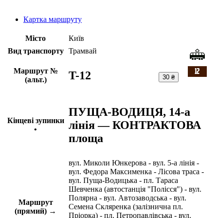
Картка маршруту
Місто
Київ
Вид транспорту
Трамвай
Маршрут №
T-12
30 ₴
(альт.)
ПУЩА-ВОДИЦЯ, 14-а
Кінцеві зупинки
лінія — КОНТРАКТОВА
•
площа
вул. Миколи Юнкерова - вул. 5-а лінія -
вул. Федора Максименка - Лісова траса -
вул. Пуща-Водицька - пл. Тараса
Шевченка (автостанція "Полісся") - вул.
Полярна - вул. Автозаводська - вул.
Маршрут
Семена Скляренка (залізнична пл.
(прямий) →
Пріорка) - пл. Петропавлівська - вул.