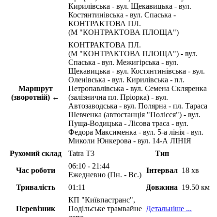
Кирилівська - вул. Щекавицька - вул.
Костянтинівська - вул. Спаська -
КОНТРАКТОВА ПЛ.
(М "КОНТРАКТОВА ПЛОЩА")
КОНТРАКТОВА ПЛ.
(М "КОНТРАКТОВА ПЛОЩА") - вул.
Спаська - вул. Межигірська - вул.
Щекавицька - вул. Костянтинівська - вул.
Оленівська - вул. Кирилівська - пл.
Маршрут
Петропавлівська - вул. Семена Скляренка
(зворотній) ←
(залізнична пл. Пріорка) - вул.
Автозаводська - вул. Полярна - пл. Тараса
Шевченка (автостанція "Полісся") - вул.
Пуща-Водицька - Лісова траса - вул.
Федора Максименка - вул. 5-а лінія - вул.
Миколи Юнкерова - вул. 14-А ЛІНІЯ
Рухомий склад
Tatra T3
Тип
06:10 - 21:44
Час роботи
Інтервал
18 хв
Ежедневно (Пн. - Вс.)
Тривалість
01:11
Довжина
19.50 км
КП "Київпастранс",
Перевізник
Подільське трамвайне
Детальніше ...