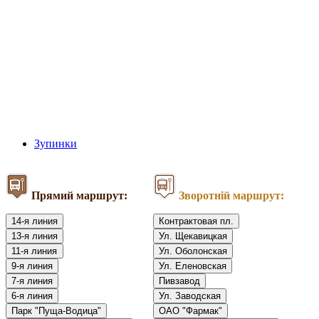
Зупинки
Прямий маршрут:
Зворотній маршрут:
14-я линия
Контрактовая пл.
13-я линия
Ул. Щекавицкая
11-я линия
Ул. Оболонская
9-я линия
Ул. Еленовская
7-я линия
Пивзавод
6-я линия
Ул. Заводская
Парк "Пуща-Водица"
ОАО "Фармак"