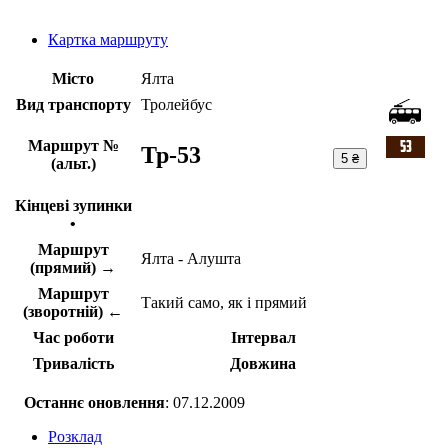
Картка маршруту
Місто
Ялта
Вид транспорту
Тролейбус
Маршрут №
Тр-53
5 ₴
(альт.)
Кінцеві зупинки
•
Маршрут
Ялта - Алушта
(прямий) →
Маршрут
Такий само, як і прямий
(зворотній) ←
Час роботи
Інтервал
Тривалість
Довжина
Останнє оновлення
: 07.12.2009
Розклад