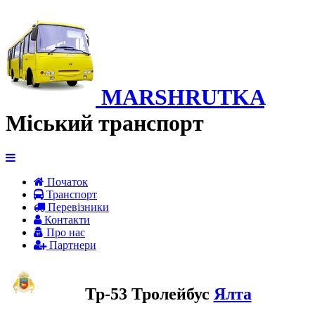
MARSHRUTKA
Міський транспорт
Початок
Транспорт
Перевiзники
Контакти
Про нас
Партнери
Тр-53 Тролейбус
Ялта