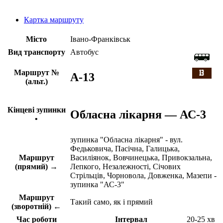
Картка маршруту
Місто
Івано-Франківськ
Вид транспорту
Автобус
Маршрут №
A-13
(альт.)
Кінцеві зупинки
Обласна лікарня — АС-3
•
зупинка "Обласна лікарня" - вул.
Федьковича, Пасічна, Галицька,
Маршрут
Василіянок, Вовчинецька, Привокзальна,
(прямий) →
Лепкого, Незалежності, Січових
Стрільців, Чорновола, Довженка, Мазепи -
зупинка "АС-3"
Маршрут
Такий само, як і прямий
(зворотній) ←
Час роботи
Інтервал
20-25 хв