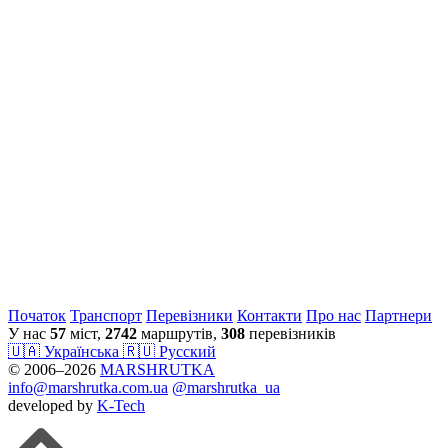
Початок
Транспорт
Перевiзники
Контакти
Про нас
Партнери
У нас
57
міст,
2742
маршрутів,
308
перевізників
🇺🇦 Українська
🇷🇺 Русский
© 2006–2026
MARSHRUTKA
info@marshrutka.com.ua
@marshrutka_ua
developed by
K-Tech