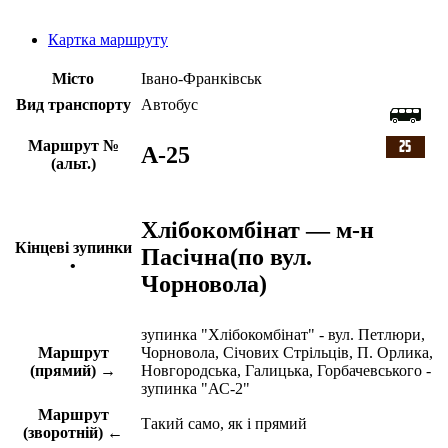
Картка маршруту
Місто
Івано-Франківськ
Вид транспорту
Автобус
Маршрут №
A-25
(альт.)
Хлібокомбінат — м-н
Кінцеві зупинки
Пасічна(по вул.
•
Чорновола)
зупинка "Хлібокомбінат" - вул. Петлюри,
Маршрут
Чорновола, Січових Стрільців, П. Орлика,
(прямий) →
Новгородська, Галицька, Горбачевського -
зупинка "АС-2"
Маршрут
Такий само, як і прямий
(зворотній) ←