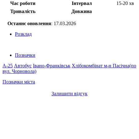
Час роботи
Інтервал
15-20 хв
Тривалість
Довжина
Останнє оновлення
: 17.03.2026
Розклад
Позначки
A-25
Автобус
Івано-Франківськ
Хлібокомбінат
м-н Пасічна(по
вул. Чорновола)
Позначки міста
Залишити відгук