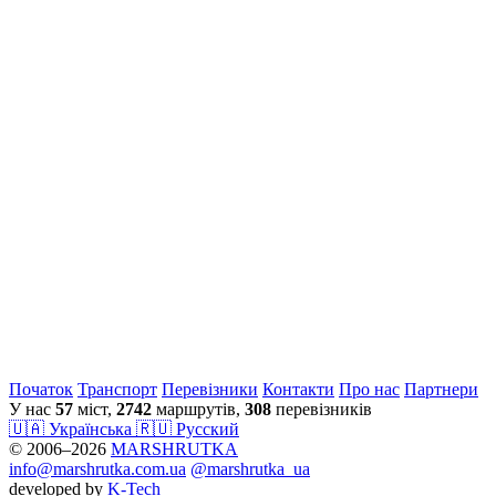
Початок
Транспорт
Перевiзники
Контакти
Про нас
Партнери
У нас
57
міст,
2742
маршрутів,
308
перевізників
🇺🇦 Українська
🇷🇺 Русский
© 2006–2026
MARSHRUTKA
info@marshrutka.com.ua
@marshrutka_ua
developed by
K-Tech