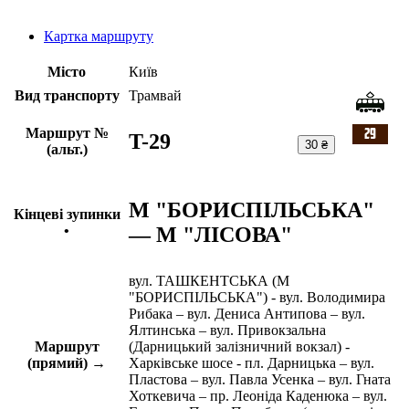
Картка маршруту
Місто
Київ
Вид транспорту
Трамвай
Маршрут №
T-29
30 ₴
(альт.)
М "БОРИСПІЛЬСЬКА"
Кінцеві зупинки
— М "ЛІСОВА"
•
вул. ТАШКЕНТСЬКА (М
"БОРИСПІЛЬСЬКА") - вул. Володимира
Рибака – вул. Дениса Антипова – вул.
Ялтинська – вул. Привокзальна
Маршрут
(Дарницький залізничний вокзал) -
(прямий) →
Харківське шосе - пл. Дарницька – вул.
Пластова – вул. Павла Усенка – вул. Гната
Хоткевича – пр. Леоніда Каденюка – вул.