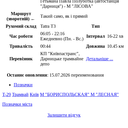
Гетьмана Павла Полуботка (автостанція
"Дарниця") - М "ЛІСОВА"
Маршрут
Такий само, як і прямий
(зворотній) ←
Рухомий склад
Tatra T3
Тип
06:05 - 22:16
Час роботи
Інтервал
16-22 хв
Ежедневно (Пн. - Вс.)
Тривалість
00:44
Довжина
10.45 км
КП "Київпастранс",
Перевізник
Дарницьке трамвайне
Детальніше ...
депо
Останнє оновлення
: 15.07.2026 переименования
Позначки
T-29
Трамвай
Київ
М "БОРИСПОЛЬСКАЯ"
М "ЛЕСНАЯ"
Позначки міста
Залишити відгук