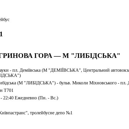
ейбус
1
ГРИНОВА ГОРА — М "ЛИБІДСЬКА"
ауки - пл. Деміївська (М "ДЕМІЇВСЬКА", Центральний автовокзал
ІДСЬКА")
ибідська (М "ЛИБІДСЬКА") - бульв. Миколи Міхновського - пл. Д
ан Т701
 - 22:40 Ежедневно (Пн. - Вс.)
Київпастранс", тролейбусне депо №1