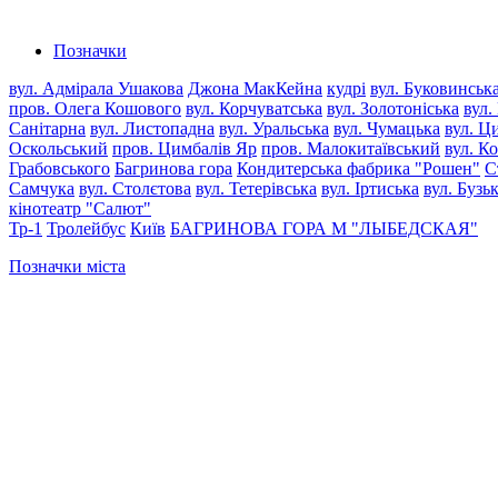
Позначки
вул. Адмірала Ушакова
Джона МакКейна
кудрі
вул. Буковинськ
пров. Олега Кошового
вул. Корчуватська
вул. Золотоніська
вул.
Санітарна
вул. Листопадна
вул. Уральська
вул. Чумацька
вул. Ц
Оскольський
пров. Цимбалів Яр
пров. Малокитаївський
вул. К
Грабовського
Багринова гора
Кондитерська фабрика "Рошен"
С
Самчука
вул. Столєтова
вул. Тетерівська
вул. Іртиська
вул. Бузь
кінотеатр "Салют"
Тр-1
Тролейбус
Київ
БАГРИНОВА ГОРА
М "ЛЫБЕДСКАЯ"
Позначки міста