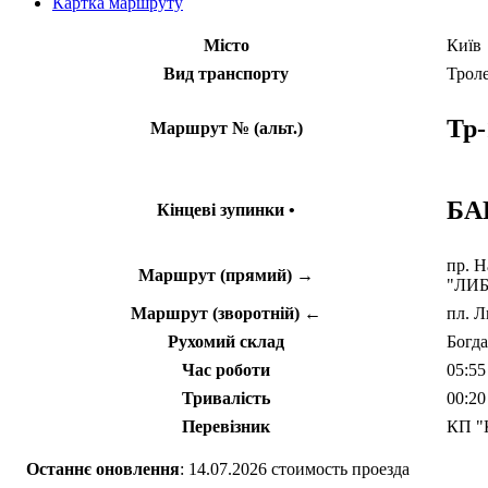
Картка маршруту
Місто
Київ
Вид транспорту
Трол
Тр-
Маршрут № (альт.)
БА
Кінцеві зупинки •
пр. Н
Маршрут (прямий) →
"ЛИБ
Маршрут (зворотній) ←
пл. Л
Рухомий склад
Богд
Час роботи
05:55
Тривалість
00:20
Перевізник
КП "
Останнє оновлення
: 14.07.2026 стоимость проезда