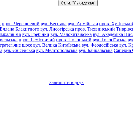
Ст. м. "Лыбедская"
а
пров. Черешневий
вул. Весняна
вул. Армійська
пров. Хутірськи
 Еллана Блакитного
вул. Лисогірська
пров. Тихвинський
Тиврівс
имбалів Яр
вул. Гребінки
вул. Малокитаївська
вул. Академіка Пи
овельська
пров. Ремісничий
пров. Полоцький
вул. Голосіївська
ву
тратегічне шосе
вул. Велика Китаївська
вул. Феодосійська
вул. К
ка
вул. Єнісейська
вул. Мелітопольська
вул. Байкальська
Саперна 
Залишити відгук