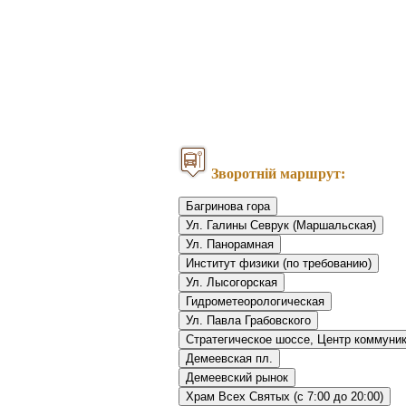
Зворотній маршрут:
Багринова гора
Ул. Галины Севрук (Маршальская)
Ул. Панорамная
Институт физики (по требованию)
Ул. Лысогорская
Гидрометеорологическая
Ул. Павла Грабовского
Стратегическое шоссе, Центр коммуни
Демеевская пл.
Демеевский рынок
Храм Всех Святых (c 7:00 до 20:00)