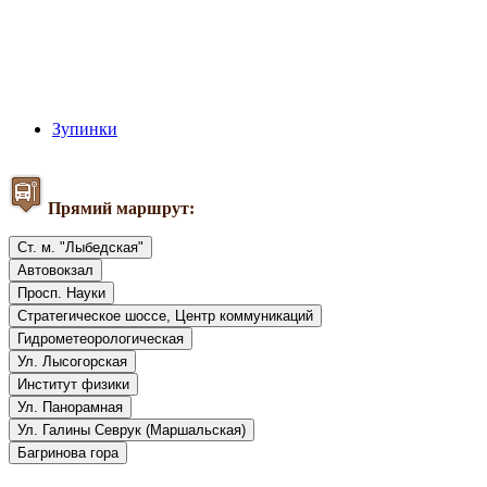
Зупинки
Прямий маршрут:
Ст. м. "Лыбедская"
Автовокзал
Просп. Науки
Стратегическое шоссе, Центр коммуникаций
Гидрометеорологическая
Ул. Лысогорская
Институт физики
Ул. Панорамная
Ул. Галины Севрук (Маршальская)
Багринова гора