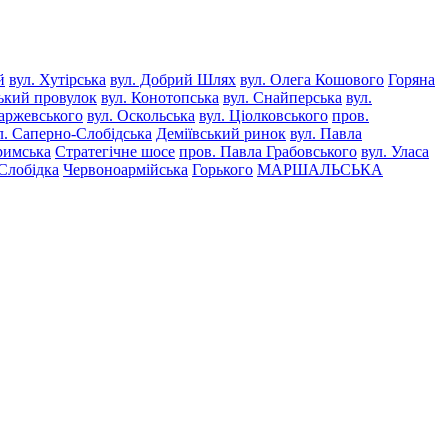
й
вул. Хутірська
вул. Добрий Шлях
вул. Олега Кошового
Горяна
ький провулок
вул. Конотопська
вул. Снайперська
вул.
саржевського
вул. Оскольська
вул. Ціолковського
пров.
л. Саперно-Слобідська
Деміївський ринок
вул. Павла
римська
Стратегічне шосе
пров. Павла Грабовського
вул. Уласа
Слобідка
Червоноармійська
Горького
МАРШАЛЬСЬКА