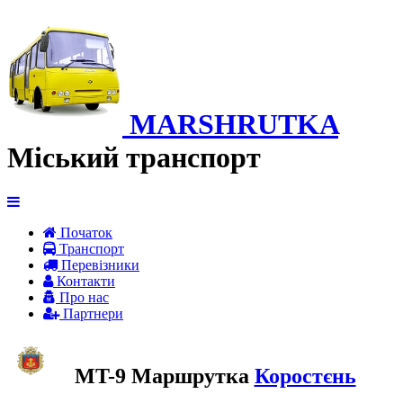
MARSHRUTKA
Міський транспорт
Початок
Транспорт
Перевiзники
Контакти
Про нас
Партнери
MT-9 Маршрутка
Коростєнь