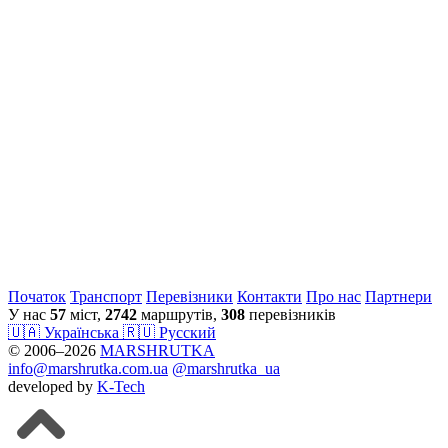
Початок
Транспорт
Перевiзники
Контакти
Про нас
Партнери
У нас
57
міст,
2742
маршрутів,
308
перевізників
🇺🇦 Українська
🇷🇺 Русский
© 2006–2026
MARSHRUTKA
info@marshrutka.com.ua
@marshrutka_ua
developed by
K-Tech