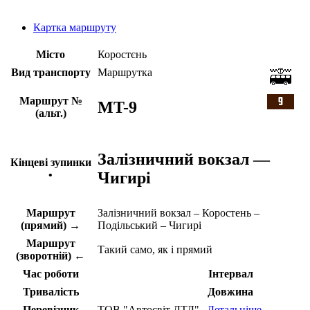
Картка маршруту
Місто
Коростєнь
Вид транспорту
Маршрутка
Маршрут №
MT-9
(альт.)
Залізничний вокзал —
Кінцеві зупинки
Чигирі
•
Маршрут
Залізничний вокзал – Коростень –
(прямий) →
Подільський – Чигирі
Маршрут
Такий само, як і прямий
(зворотній) ←
Час роботи
Інтервал
Тривалість
Довжина
Перевізник
ТОВ "Автосвіт ЛТД"
Детальніше ...