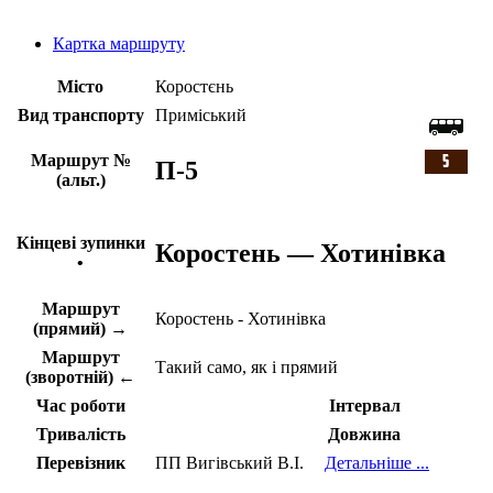
Картка маршруту
Місто
Коростєнь
Вид транспорту
Приміський
Маршрут №
П-5
(альт.)
Кінцеві зупинки
Коростень — Хотинівка
•
Маршрут
Коростень - Хотинівка
(прямий) →
Маршрут
Такий само, як і прямий
(зворотній) ←
Час роботи
Інтервал
Тривалість
Довжина
Перевізник
ПП Вигівський В.І.
Детальніше ...