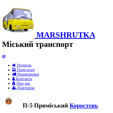
MARSHRUTKA
Міський транспорт
Початок
Транспорт
Перевiзники
Контакти
Про нас
Партнери
П-5 Приміський
Коростєнь