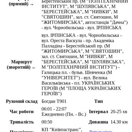
Берестейський пр. (М "ПОЛІТЕХНІЧНИЙ
(прямий) →
ІНСТИТУТ", М "ШУЛЯВСЬКА", М
"БЕРЕСТЕЙСЬКА", М "НИВКИ", М
"СВЯТОШИН", зал. ст. Святошин, М
"ЖИТОМИРСЬКА", автостанція "Дачна")
- вул. Чорнобильська - вул. ІРПІНСЬКА
вул. ІРПІНСЬКА - вул. Чорнобильська -
вул. Ореста Васкула - пр. Академіка
Палладіна - Берестейський пр. (М
"ЖИТОМИРСЬКА", М "СВЯТОШИН",
зал. ст. Святошин, М "НИВКИ", М
Маршрут
"БЕРЕСТЕЙСЬКА", М "ШУЛЯВСЬКА",
(зворотній) ←
М "ПОЛІТЕХНІЧНИЙ ІНСТИТУТ") -
Галицька пл. - бульв. Шевченка (М
"УНІВЕРСИТЕТ") - вул. Велика
Васильківська - пл. УКРАЇНСЬКИХ
ГЕРОЇВ (М "ПЛОЩА УКРАЇНСЬКИХ
ГЕРОЇВ")
Рухомий склад
Богдан Т901
Тип
06:01 - 22:07
Час роботи
Інтервал
20-25 хв
Ежедневно (Пн. - Вс.)
Тривалість
00:50
Довжина
14.30 км
КП "Київпастранс",