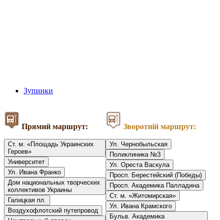
Зупинки
Прямий маршрут:
Зворотній маршрут:
Ст. м. «Площадь Украинских
Ул. Чернобыльская
Героев»
Поликлиника №3
Университет
Ул. Ореста Васкула
Ул. Ивана Франко
Просп. Берестейский (Победы)
Дом национальных творческих
Просп. Академика Палладина
коллективов Украины
Ст. м. «Житомирская»
Галицкая пл.
Ул. Ивана Крамского
Воздухофлотский путепровод
Бульв. Академика