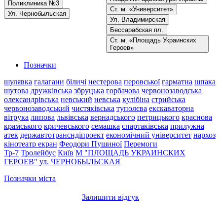
Поликлиника №3
Ст. м. «Университет»
Ул. Чернобыльская
Ул. Владимирская
Бессарабская пл.
Ст. м. «Площадь Украинских
Героев»
Позначки
шулявка
галагани
біличі
нестерова
перовської
гарматна
шпака
шутова
дружківська
збруцька
горбачова
червонозаводська
олександрівська
невський
невська
кулібіна
стрийська
червонозаводський
чистяківська
туполєва
екскаваторна
вітрука
липова
львівська
вернадського
петрицького
краснова
крамського
кричевського
семашка
спартаківська
прилужна
атек
державтотрансндіпроект
економічний університет
нархоз
кінотеатр екран
Феодори Пушиної
Перемоги
Тр-7
Тролейбус
Київ
М "ПЛОЩАДЬ УКРАИНСКИХ
ГЕРОЕВ"
ул. ЧЕРНОБЫЛЬСКАЯ
Позначки міста
Залишити відгук