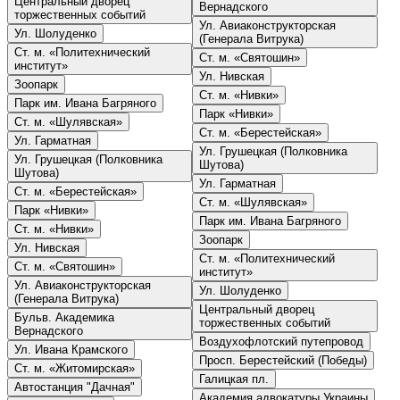
Центральный дворец
Вернадского
торжественных событий
Ул. Авиаконструкторская
Ул. Шолуденко
(Генерала Витрука)
Ст. м. «Политехнический
Ст. м. «Святошин»
институт»
Ул. Нивская
Зоопарк
Ст. м. «Нивки»
Парк им. Ивана Багряного
Парк «Нивки»
Ст. м. «Шулявская»
Ст. м. «Берестейская»
Ул. Гарматная
Ул. Грушецкая (Полковника
Ул. Грушецкая (Полковника
Шутова)
Шутова)
Ул. Гарматная
Ст. м. «Берестейская»
Ст. м. «Шулявская»
Парк «Нивки»
Парк им. Ивана Багряного
Ст. м. «Нивки»
Зоопарк
Ул. Нивская
Ст. м. «Политехнический
Ст. м. «Святошин»
институт»
Ул. Авиаконструкторская
Ул. Шолуденко
(Генерала Витрука)
Центральный дворец
Бульв. Академика
торжественных событий
Вернадского
Воздухофлотский путепровод
Ул. Ивана Крамского
Просп. Берестейский (Победы)
Ст. м. «Житомирская»
Галицкая пл.
Автостанция "Дачная"
Академия адвокатуры Украины