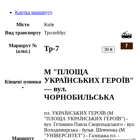
Картка маршруту
Місто
Київ
Вид транспорту
Тролейбус
Маршрут №
Тр-7
30 ₴
(альт.)
М "ПЛОЩА
УКРАЇНСЬКИХ ГЕРОЇВ"
Кінцеві зупинки
— вул.
•
ЧОРНОБИЛЬСЬКА
пл. УКРАЇНСЬКИХ ГЕРОЇВ (М
"ПЛОЩА УКРАЇНСЬКИХ ГЕРОЇВ") -
вул. Гетьмана Павла Скоропадського - вул.
Володимирська - бульв. Шевченка (М
"УНІВЕРСИТЕТ") - Галицька пл. -
Маршрут