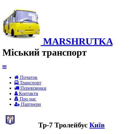
MARSHRUTKA
Міський транспорт
Початок
Транспорт
Перевiзники
Контакти
Про нас
Партнери
Тр-7 Тролейбус
Київ