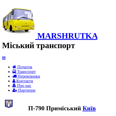
MARSHRUTKA
Міський транспорт
Початок
Транспорт
Перевiзники
Контакти
Про нас
Партнери
П-790 Приміський
Київ