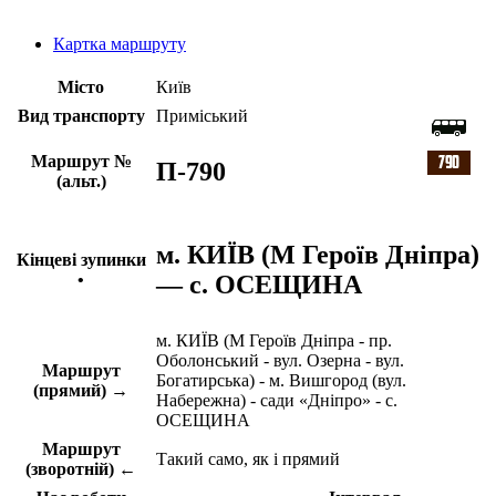
Картка маршруту
Місто
Київ
Вид транспорту
Приміський
Маршрут №
П-790
(альт.)
м. КИЇВ (М Героїв Дніпра)
Кінцеві зупинки
— с. ОСЕЩИНА
•
м. КИЇВ (М Героїв Дніпра - пр.
Оболонський - вул. Озерна - вул.
Маршрут
Богатирська) - м. Вишгород (вул.
(прямий) →
Набережна) - сади «Дніпро» - с.
ОСЕЩИНА
Маршрут
Такий само, як і прямий
(зворотній) ←