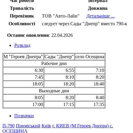
Час роботи
Інтервал
Тривалість
Довжина
Перевізник
ТОВ "Авто-Лайн"
Детальніше ...
Особливості
следует через Сады "Днепр" вместо 790-к
Останнє оновлення
: 22.04.2026
Розклад
М "Героев Днепра"
Сады "Днепр"
село Осещина
Рабочие дни
6:30
6:55
7:10
7:45
8:10
8:20
18:05
18:20
18:40
Выходные дни
8:05
8:20
8:40
17:00
17:15
17:35
Позначки
П-790
Приміський
Київ
г. КИЕВ (М Героев Днепра)
с.
ОСЕЩИНА