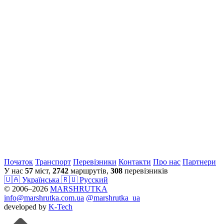
Початок
Транспорт
Перевiзники
Контакти
Про нас
Партнери
У нас
57
міст,
2742
маршрутів,
308
перевізників
🇺🇦 Українська
🇷🇺 Русский
© 2006–2026
MARSHRUTKA
info@marshrutka.com.ua
@marshrutka_ua
developed by
K-Tech