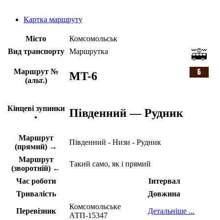
Картка маршруту
Місто
Комсомольськ
Вид транспорту
Маршрутка
Маршрут №
MT-6
(альт.)
Кінцеві зупинки
Південний — Рудник
•
Маршрут
Південний - Низи - Рудник
(прямий) →
Маршрут
Такий само, як і прямий
(зворотній) ←
Час роботи
Інтервал
Тривалість
Довжина
Комсомольське
Перевізник
Детальніше ...
АТП-15347