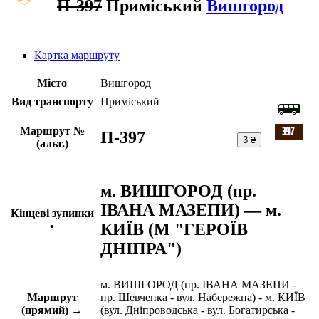
П-397
Приміський
Вишгород
Картка маршруту
Місто
Вишгород
Вид транспорту
Приміський
Маршрут №
П-397
3 ₴
(альт.)
м. ВИШГОРОД (пр.
ІВАНА МАЗЕПИ) — м.
Кінцеві зупинки
КИЇВ (М "ГЕРОЇВ
•
ДНІПРА")
м. ВИШГОРОД (пр. ІВАНА МАЗЕПИ -
Маршрут
пр. Шевченка - вул. Набережна) - м. КИЇВ
(прямий) →
(вул. Дніпроводська - вул. Богатирська -