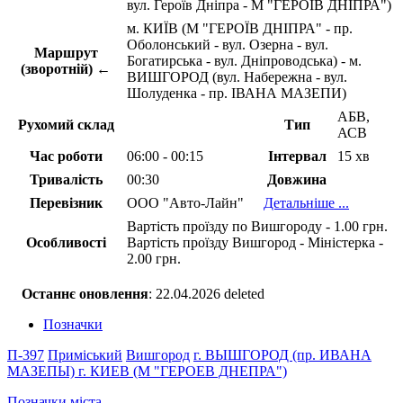
вул. Героїв Дніпра - М "ГЕРОЇВ ДНІПРА")
м. КИЇВ (М "ГЕРОЇВ ДНІПРА" - пр.
Оболонський - вул. Озерна - вул.
Маршрут
Богатирська - вул. Дніпроводська) - м.
(зворотній) ←
ВИШГОРОД (вул. Набережна - вул.
Шолуденка - пр. ІВАНА МАЗЕПИ)
АБВ,
Рухомий склад
Тип
АСВ
Час роботи
06:00 - 00:15
Інтервал
15 хв
Тривалість
00:30
Довжина
Перевізник
ООО "Авто-Лайн"
Детальніше ...
Вартість проїзду по Вишгороду - 1.00 грн.
Особливості
Вартість проїзду Вишгород - Міністерка -
2.00 грн.
Останнє оновлення
: 22.04.2026 deleted
Позначки
П-397
Приміський
Вишгород
г. ВЫШГОРОД (пр. ИВАНА
МАЗЕПЫ)
г. КИЕВ (М "ГЕРОЕВ ДНЕПРА")
Позначки міста