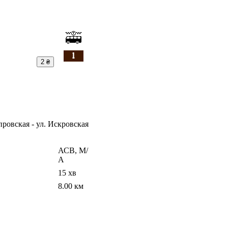
2 ₴
провская - ул. Искровская
АСВ, М/
А
15 хв
8.00 км