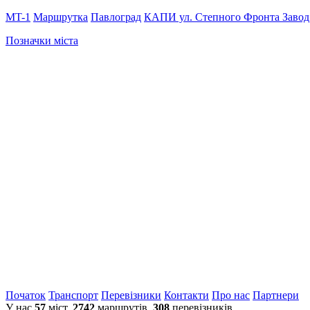
MT-1
Маршрутка
Павлоград
КАПИ ул. Степного Фронта
Заво
Позначки міста
Початок
Транспорт
Перевiзники
Контакти
Про нас
Партнери
У нас
57
міст,
2742
маршрутів,
308
перевізників