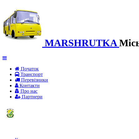
MARSHRUTKA
Міс
Початок
Транспорт
Перевiзники
Контакти
Про нас
Партнери