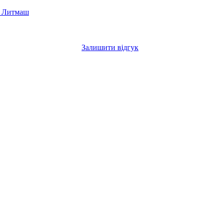
д Литмаш
Залишити відгук