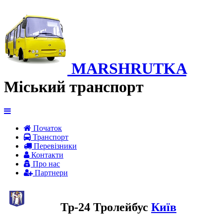
MARSHRUTKA
Міський транспорт
Початок
Транспорт
Перевiзники
Контакти
Про нас
Партнери
Тр-24 Тролейбус
Київ