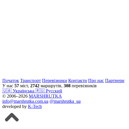
Початок
Транспорт
Перевiзники
Контакти
Про нас
Партнери
У нас
57
міст,
2742
маршрутів,
308
перевізників
🇺🇦 Українська
🇷🇺 Русский
© 2006–2026
MARSHRUTKA
info@marshrutka.com.ua
@marshrutka_ua
developed by
K-Tech