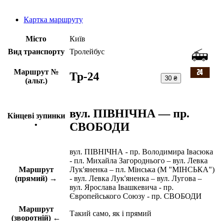
Картка маршруту
Місто
Київ
Вид транспорту
Тролейбус
Маршрут №
Тр-24
30 ₴
(альт.)
вул. ПІВНІЧНА — пр.
Кінцеві зупинки
СВОБОДИ
•
вул. ПІВНІЧНА - пр. Володимира Івасюка
- пл. Михайла Загороднього – вул. Левка
Маршрут
Лук'яненка – пл. Мінська (М "МІНСЬКА")
(прямий) →
- вул. Левка Лук'яненка – вул. Лугова –
вул. Ярослава Івашкевича - пр.
Європейського Союзу - пр. СВОБОДИ
Маршрут
Такий само, як і прямий
(зворотній) ←