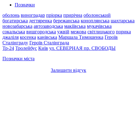
Позначки
оболонь
виноградар
пріорка
прирічна
оболонський
богатирська
дегтяренка
бережанська
коноплянська
шахтарська
новозабарська
автозаводська
макіївська
мукачівська
сокальська
вишгородська
ужвій
межова
світлицького
порика
джаліля
косенка
канівська
Маршала Тимошенка
Героїв
Сталінграду
Героїв Сталінграда
Тр-24
Тролейбус
Київ
ул. СЕВЕРНАЯ
пр. СВОБОДЫ
Позначки міста
Залишити відгук