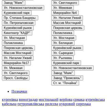
Завод "Маяк"
Ул. Светлицкого
Ул. Новоконстантиновская
Ул. Межевая
Куреневский парк
Микрорайон №4
Пр. Степана Бандеры.
Ул. Наталии Ужвий
Пл. Петропаловская
Массив Мостицкий
Куренёвский рынок
Покровская церковь
Кинотеатр "КАДР"
Поликлиника
Ул. Мостицкая
Ул. Мостицкая
Поликлиника
Ул. Белицкая
Покровская церковь
Куренёвский рынок
Массив Мостицкий
Ул. Сырецкая
Ул. Наталии Ужвий
Ул. Рылеева
Микрорайон №17
Куреневский парк
Ул. Межевая
Ул. Новоконстантиновская
Ул. Светлицкого
Завод "Маяк"
Просп. Свободы
Завод "Промсвязь"
Ст. м. "Почайна"
Позначки
куренівка
виноградар
мостицький
вербова
єрмака
куренівська
кабельна
петропавлівська
рилєєва
цукровий
сирецька