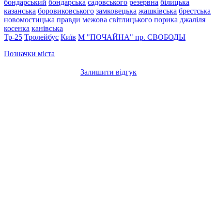
бондарський
бондарська
садовського
резервна
білицька
казанська
боровиковського
замковецька
жашківська
брестська
новомостицька
правди
межова
світлицького
порика
джаліля
косенка
канівська
Тр-25
Тролейбус
Київ
М "ПОЧАЙНА"
пр. СВОБОДЫ
Позначки міста
Залишити відгук