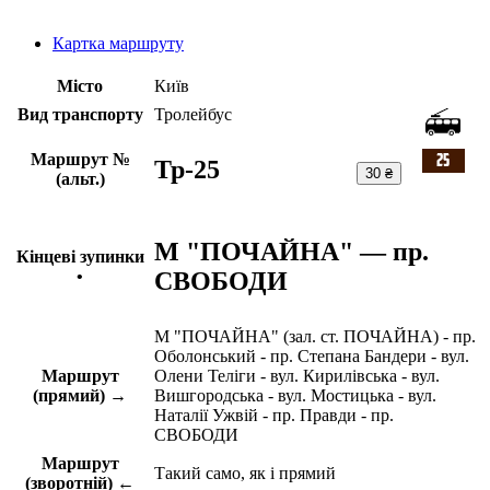
Картка маршруту
Місто
Київ
Вид транспорту
Тролейбус
Маршрут №
Тр-25
30 ₴
(альт.)
М "ПОЧАЙНА" — пр.
Кінцеві зупинки
СВОБОДИ
•
М "ПОЧАЙНА" (зал. ст. ПОЧАЙНА) - пр.
Оболонський - пр. Степана Бандери - вул.
Маршрут
Олени Теліги - вул. Кирилівська - вул.
(прямий) →
Вишгородська - вул. Мостицька - вул.
Наталії Ужвій - пр. Правди - пр.
СВОБОДИ
Маршрут
Такий само, як і прямий
(зворотній) ←