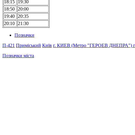
18:15
19:30
18:50
20:00
19:40
20:35
20:10
21:30
Позначки
П-421
Приміський
Київ
г. КИЕВ (Метро "ГЕРОЕВ ДНЕПРА")
Позначки міста