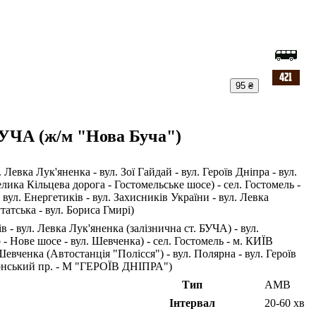
95 ₴
УЧА (ж/м "Нова Буча")
вка Лук'яненка - вул. Зої Гайдай - вул. Героїв Дніпра - вул.
лика Кільцева дорога - Гостомельське шосе) - сел. Гостомель -
вул. Енергетиків - вул. Захисників України - вул. Левка
татська - вул. Бориса Гмирі)
 - вул. Левка Лук'яненка (залізнична ст. БУЧА) - вул.
- Нове шосе - вул. Шевченка) - сел. Гостомель - м. КИЇВ
евченка (Автостанція "Полісся") - вул. Полярна - вул. Героїв
олонський пр. - М "ГЕРОЇВ ДНІПРА")
Тип
АМВ
Інтервал
20-60 хв