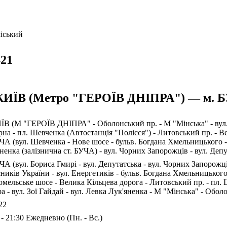
іський
21
КИЇВ (Метро "ГЕРОЇВ ДНІПРА") — м. Б
ЇВ (М "ГЕРОЇВ ДНІПРА" - Оболонський пр. - М "Мінська" - вул. Ле
на - пл. Шевченка (Автостанція "Полісся") - Литовський пр. - Ве
ЧА (вул. Шевченка - Нове шосе - бульв. Богдана Хмельницького - 
ненка (залізнична ст. БУЧА) - вул. Чорних Запорожців - вул. Депу
ЧА (вул. Бориса Гмирі - вул. Депутатська - вул. Чорних Запорожців
ників України - вул. Енергетиків - бульв. Богдана Хмельницького 
омельське шосе - Велика Кільцева дорога - Литовський пр. - пл. Ш
а - вул. Зої Гайдай - вул. Левка Лук'яненка - М "Мінська" - Об
22
 - 21:30 Ежедневно (Пн. - Вс.)