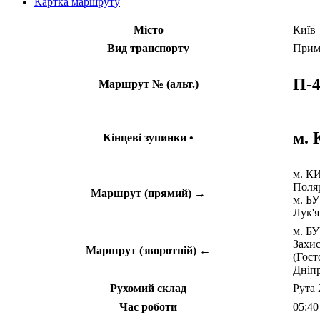
Картка маршруту
Місто
Київ
Вид транспорту
Прим
П-4
Маршрут № (альт.)
м. 
Кінцеві зупинки •
м. КИ
Поляр
Маршрут (прямий) →
м. БУ
Лук'я
м. БУ
Захис
Маршрут (зворотній) ←
(Гост
Дніпр
Рухомий склад
Рута 
Час роботи
05:40