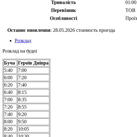
Тривалість
01:00
Перевізник
ТОВ "
Особливості
Проїз
Останнє оновлення
: 28.05.2026 стоимость проезда
Розклад
Розклад на будні
Буча
Героїв Дніпра
5:40
7:00
6:00
7:20
6:20
7:40
6:40
8:15
7:00
8:35
7:20
8:55
7:40
9:20
8:00
9:50
8:20
10:05
8:40
10:30