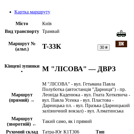
Картка маршруту
Місто
Київ
Вид транспорту
Трамвай
Маршрут №
T-33К
30 ₴
(альт.)
Кінцеві зупинки
М "ЛІСОВА" — ДВРЗ
•
М "ЛІСОВА" - вул. Гетьмана Павла
Полуботка (автостанція "Дарниця") - пр.
Маршрут
Леоніда Каденюка - вул. Гната Хоткевича -
(прямий) →
вул. Павла Усенка - вул. Пластова -
Дарницька пл. - вул. Празька (Дарницький
залізничний вокзал) - вул. Алматинська
Маршрут
Такий само, як і прямий
(зворотній) ←
Рухомий склад
Татра-Юг К1Т306
Тип