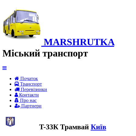
MARSHRUTKA
Міський транспорт
Початок
Транспорт
Перевiзники
Контакти
Про нас
Партнери
T-33К Трамвай
Київ