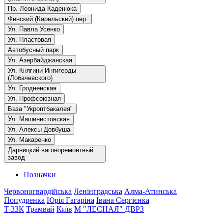
Пр. Леонида Каденюка
Финский (Карельский) пер.
Ул. Павла Усенко
Ул. Пластовая
Автобусный парк
Ул. Азербайджанская
Ул. Княгини Ингигерды
(Лобачевского)
Ул. Гродненская
Ул. Профсоюзная
База "Укроптбакалея"
Ул. Машинистовская
Ул. Алексы Довбуша
Ул. Макаренко
Дарницкий вагоноремонтный
завод
Позначки
Червоногвардійська
Ленінградська
Алма-Атинська
Попудренка
Юрія Гагаріна
Івана Сергієнка
T-33К
Трамвай
Київ
М "ЛЕСНАЯ"
ДВРЗ