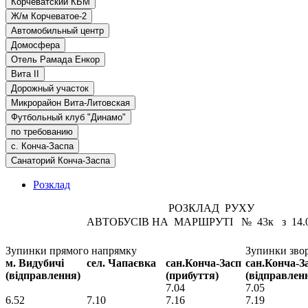
Корчеватский КБМ
Ж/м Корчеватое-2
Автомобильный центр
Домосфера
Отель Рамада Енкор
Вита II
Дорожный участок
Микрорайон Вита-Литовская
Футбольный клуб "Динамо"
по требованию
с. Конча-Заспа
Санаторий Конча-Заспа
Розклад
РОЗКЛАД РУХУ
АВТОБУСІВ НА МАРШРУТІ № 43к з 14.01.
Зупинки прямого напрямку
Зупинки зво
м. Видубичі
сел. Чапаєвка
сан.Конча-Засп
сан.Конча-З
(відправлення)
(прибуття)
(відправлен
7.04
7.05
6.52
7.10
7.16
7.19