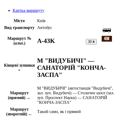
Картка маршруту
Місто
Київ
Вид транспорту
Автобус
Маршрут №
A-43K
30 ₴
(альт.)
М "ВИДУБИЧІ" —
Кінцеві зупинки
САНАТОРІЙ "КОНЧА-
•
ЗАСПА"
М "ВИДУБИЧІ" (автостанція "Видубичі",
Маршрут
зал. зуп. Видубичі) — Столичне шосе (зал.
(прямий) →
зуп. Проспект Науки) — САНАТОРІЙ
"КОНЧА-ЗАСПА"
Маршрут
Такий само, як і прямий
(зворотній) ←