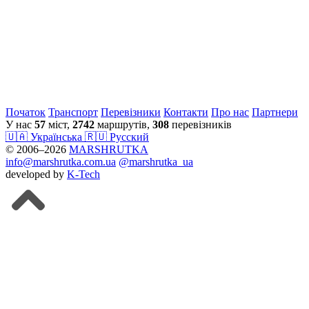
Початок
Транспорт
Перевiзники
Контакти
Про нас
Партнери
У нас
57
міст,
2742
маршрутів,
308
перевізників
🇺🇦 Українська
🇷🇺 Русский
© 2006–2026
MARSHRUTKA
info@marshrutka.com.ua
@marshrutka_ua
developed by
K-Tech