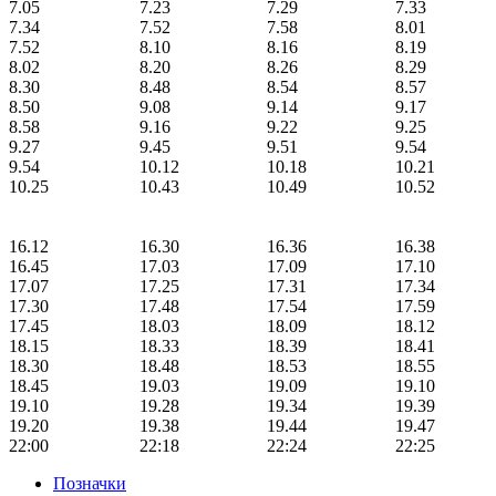
7.05
7.23
7.29
7.33
7.34
7.52
7.58
8.01
7.52
8.10
8.16
8.19
8.02
8.20
8.26
8.29
8.30
8.48
8.54
8.57
8.50
9.08
9.14
9.17
8.58
9.16
9.22
9.25
9.27
9.45
9.51
9.54
9.54
10.12
10.18
10.21
10.25
10.43
10.49
10.52
16.12
16.30
16.36
16.38
16.45
17.03
17.09
17.10
17.07
17.25
17.31
17.34
17.30
17.48
17.54
17.59
17.45
18.03
18.09
18.12
18.15
18.33
18.39
18.41
18.30
18.48
18.53
18.55
18.45
19.03
19.09
19.10
19.10
19.28
19.34
19.39
19.20
19.38
19.44
19.47
22:00
22:18
22:24
22:25
Позначки