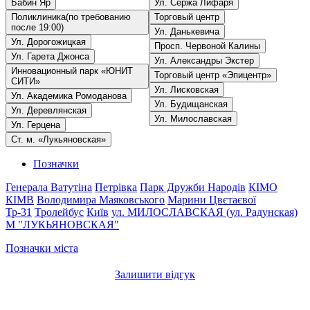
Бабин Яр
Ул. Сержа Лифаря
Поликлиника(по требованию
Торговый центр
после 19:00)
Ул. Данькевича
Ул. Дорогожицкая
Просп. Червоной Калины
Ул. Гарета Джонса
Ул. Александры Экстер
Инновационный парк «ЮНИТ
Торговый центр «Эпицентр»
СИТИ»
Ул. Лисковская
Ул. Академика Ромоданова
Ул. Будищанская
Ул. Деревлянская
Ул. Милославская
Ул. Герцена
Ст. м. «Лукьяновская»
Позначки
Генерала Ватутіна
Петрівка
Парк Дружби Народів
КІМО
КІМВ
Володимира Маяковського
Марини Цвєтаєвої
Тр-31
Тролейбус
Київ
ул. МИЛОСЛАВСКАЯ (ул. Радунская)
М "ЛУКЬЯНОВСКАЯ"
Позначки міста
Залишити відгук