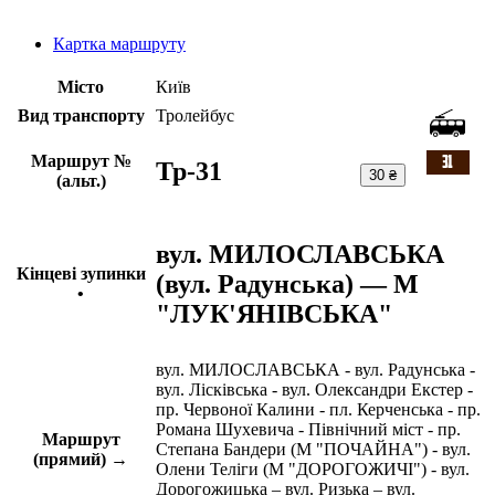
Картка маршруту
Місто
Київ
Вид транспорту
Тролейбус
Маршрут №
Тр-31
30 ₴
(альт.)
вул. МИЛОСЛАВСЬКА
Кінцеві зупинки
(вул. Радунська) — М
•
"ЛУК'ЯНІВСЬКА"
вул. МИЛОСЛАВСЬКА - вул. Радунська -
вул. Лісківська - вул. Олександри Екстер -
пр. Червоної Калини - пл. Керченська - пр.
Романа Шухевича - Північний міст - пр.
Маршрут
Степана Бандери (М "ПОЧАЙНА") - вул.
(прямий) →
Олени Теліги (М "ДОРОГОЖИЧІ") - вул.
Дорогожицька – вул. Ризька – вул.