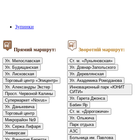
Зупинки
Прямий маршрут:
Зворотній маршрут:
Ул. Милославская
Ст. м. «Лукьяновская»
Ул. Будищанская
Ул. Довнар-Запольского
Ул. Лисковская
Ул. Деревлянская
Торговый центр «Эпицентр»
Ул. Академика Ромоданова
Ул. Александры Экстер
Инновационный парк «ЮНИТ
СИТИ»
Просп. Червоной Калины
Ул. Гарета Джонса
Супермаркет «Novus»
Бабин Яр
Ул. Данькевича
Ст. м. «Дорогожичи»
Торговый центр
Ул. Ольжича
Микрорайон №9
Парк отдыха
Ул. Сержа Лифаря
АЗС
Универсам
Больница им. Павлова
Ул. Викентия Беретти