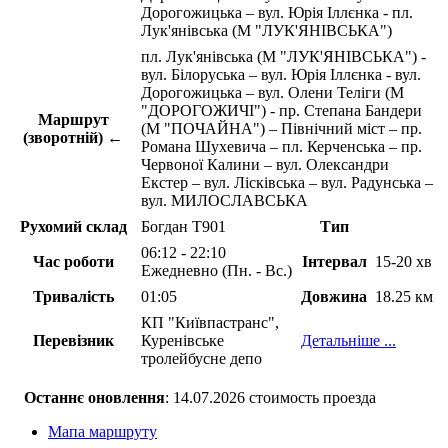
Дорогожицька – вул. Юрія Іллєнка - пл.
Лук'янівська (М "ЛУК'ЯНІВСЬКА")
пл. Лук'янівська (М "ЛУК'ЯНІВСЬКА") -
вул. Білоруська – вул. Юрія Іллєнка - вул.
Дорогожицька – вул. Олени Теліги (М
"ДОРОГОЖИЧІ") - пр. Степана Бандери
Маршрут
(М "ПОЧАЙНА") – Північний міст – пр.
(зворотній) ←
Романа Шухевича – пл. Керченська – пр.
Червоної Калини – вул. Олександри
Екстер – вул. Лісківська – вул. Радунська –
вул. МИЛОСЛАВСЬКА
Рухомий склад
Богдан Т901
Тип
06:12 - 22:10
Час роботи
Інтервал
15-20 хв
Ежедневно (Пн. - Вс.)
Тривалість
01:05
Довжина
18.25 км
КП "Київпастранс",
Перевізник
Куренівське
Детальніше ...
тролейбусне депо
Останнє оновлення
: 14.07.2026 стоимость проезда
Мапа маршруту