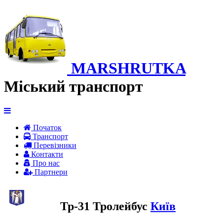
MARSHRUTKA
Міський транспорт
Початок
Транспорт
Перевiзники
Контакти
Про нас
Партнери
Тр-31 Тролейбус
Київ