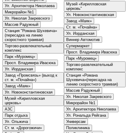
Музей «Кирилловская
Ул. Архитектора Николаева
церковь"
Микрорайон №1
Ул. Новоконстантиновская
Ул. Николая Закревского
Завод «Маяк»
Массив Радужный
Ст. м. «Почайна»
Станция "Романа Шухевича»
Ул. Иорданская
(пересадка на линию
скоростного трамвая)
Виннер Автомотив
Торгово-развлекательный
Супермаркет
комплекс
Просп. Владимира Ивасюка
Парк «Муромец»
Парк «Муромец»
Просп. Владимира Ивасюка
Торгово-развлекательный
Ул. Иорданская
комплекс
Завод «Промсвязь» (выход к
Станция «Романа
ст. м. «Почайна»)
Шухевича»(пересадка на
линию скоростного трамвая)
Завод «Маяк»
Массив Радужный
Ул. Новоконстантиновская
Ул. Николая Закревского
Музей «Кирилловская
церковь»
Микрорайон №1
АЗС
Ул. Архитектора Николаева
Парк отдыха
Ул. Рональда Рейгана
Ул. Ольжича
Универсам
Ст. м. «Дорогожичи»
Поликлиника