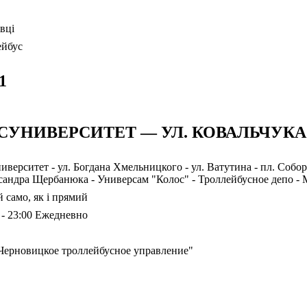
вці
ейбус
1
СУНИВЕРСИТЕТ — УЛ. КОВАЛЬЧУКА
иверситет - ул. Богдана Хмельницкого - ул. Ватутина - пл. Собо
андра Щербанюка - Универсам "Колос" - Троллейбусное депо - М
 само, як і прямий
 - 23:00 Ежедневно
Черновицкое троллейбусное управление"