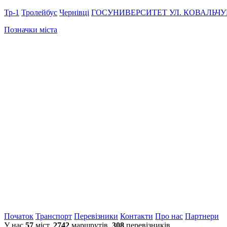
Тр-1
Тролейбус
Чернівці
ГОСУНИВЕРСИТЕТ
УЛ. КОВАЛЬЧ
Позначки міста
Початок
Транспорт
Перевiзники
Контакти
Про нас
Партнери
У нас
57
міст,
2742
маршрутів,
308
перевізників