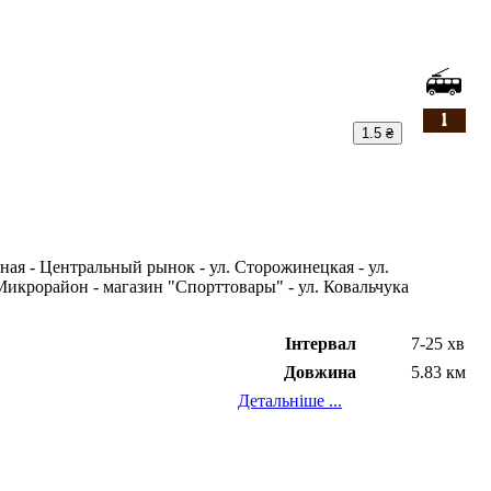
1.5 ₴
рная - Центральный рынок - ул. Сторожинецкая - ул.
икрорайон - магазин "Спорттовары" - ул. Ковальчука
Інтервал
7-25 хв
Довжина
5.83 км
Детальніше ...