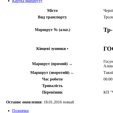
Картка маршруту
Місто
Черні
Вид транспорту
Трол
Тр-
Маршрут № (альт.)
ГО
Кінцеві зупинки •
Госун
Маршрут (прямий) →
Алекс
Маршрут (зворотній) ←
Такий
Час роботи
06:00
Тривалість
Перевізник
КП "
Останнє оновлення
: 18.01.2016 новый
Позначки