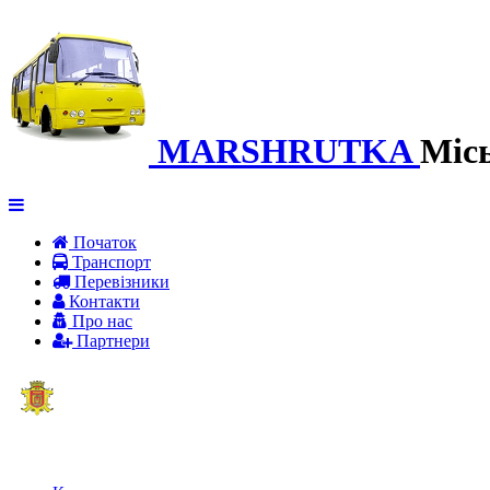
MARSHRUTKA
Міс
Початок
Транспорт
Перевiзники
Контакти
Про нас
Партнери