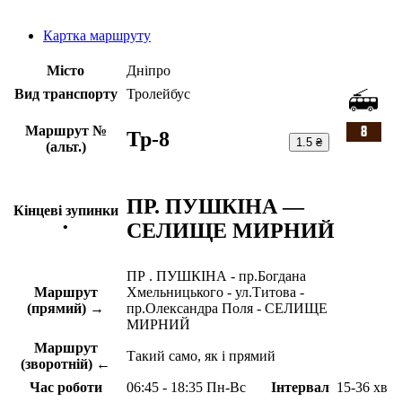
Картка маршруту
Місто
Дніпро
Вид транспорту
Тролейбус
Маршрут №
Тр-8
1.5 ₴
(альт.)
ПР. ПУШКІНА —
Кінцеві зупинки
СЕЛИЩЕ МИРНИЙ
•
ПР . ПУШКІНА - пр.Богдана
Маршрут
Хмельницького - ул.Титова -
(прямий) →
пр.Олександра Поля - СЕЛИЩЕ
МИРНИЙ
Маршрут
Такий само, як і прямий
(зворотній) ←
Час роботи
06:45 - 18:35 Пн-Вс
Інтервал
15-36 хв