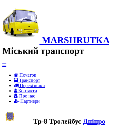
MARSHRUTKA
Міський транспорт
Початок
Транспорт
Перевiзники
Контакти
Про нас
Партнери
Тр-8 Тролейбус
Дніпро