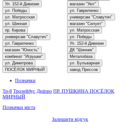
Ул. 152-й Дивизии
магазин "Уют"
ул. Победы
ул. Гавриленко
ул. Матросская
универсам "Славутич"
ул. Шинная
магазин "Силует"
пр. Кирова
ул. Матросская
универсам "Славутич"
ул. Победы
ул. Гавриленко
Ул. 152-й Дивизии
магазин "Юность"
ДК "Шинник"
комбинат "Игрушки"
Металобаза
ул. Димитрова
ул. Бульварная
ПОСЁЛОК МИРНЫЙ
завод Прессов
Позначки
Тр-8
Тролейбус
Дніпро
ПР. ПУШКИНА
ПОСЁЛОК
МИРНЫЙ
Позначки міста
Залишити відгук