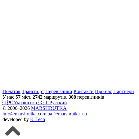
Початок
Транспорт
Перевiзники
Контакти
Про нас
Партнери
У нас
57
міст,
2742
маршрутів,
308
перевізників
🇺🇦 Українська
🇷🇺 Русский
© 2006–2026
MARSHRUTKA
info@marshrutka.com.ua
@marshrutka_ua
developed by
K-Tech