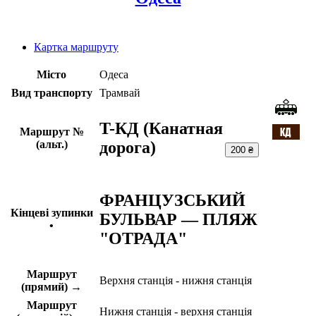
Картка маршруту
Місто
Одеса
Вид транспорту
Трамвай
T-КД (Канатная
Маршрут №
дорога)
(альт.)
200 ₴
ФРАНЦУЗСЬКИЙ
Кінцеві зупинки
БУЛЬВАР — ПЛЯЖ
•
"ОТРАДА"
Маршрут
Верхня станція - нижня станція
(прямий) →
Маршрут
Нижня станція - верхня станція