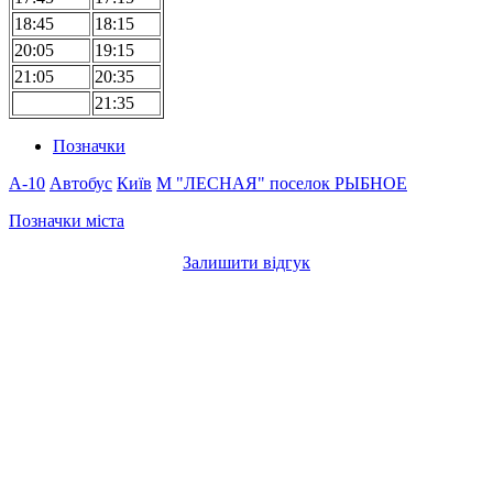
18:45
18:15
20:05
19:15
21:05
20:35
21:35
Позначки
A-10
Автобус
Київ
М "ЛЕСНАЯ"
поселок РЫБНОЕ
Позначки міста
Залишити відгук