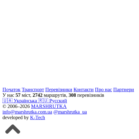
Початок
Транспорт
Перевiзники
Контакти
Про нас
Партнери
У нас
57
міст,
2742
маршрутів,
308
перевізників
🇺🇦 Українська
🇷🇺 Русский
© 2006–2026
MARSHRUTKA
info@marshrutka.com.ua
@marshrutka_ua
developed by
K-Tech