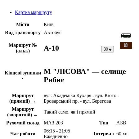
Картка маршруту
Місто
Київ
Вид транспорту
Автобус
Маршрут №
A-10
30 ₴
(альт.)
М "ЛІСОВА" — селище
Кінцеві зупинки
Рибне
•
Маршрут
вул. Академіка Кухаря - вул. Кіото -
(прямий) →
Броварський пр. - вул. Берегова
Маршрут
Такий само, як і прямий
(зворотній) ←
Рухомий склад
МАЗ 203
Тип
АБВ
06:15 - 21:05
Час роботи
Інтервал
60 хв
Ежедневно