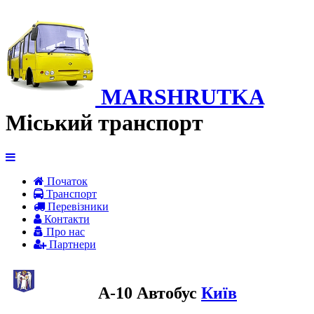
MARSHRUTKA
Міський транспорт
Початок
Транспорт
Перевiзники
Контакти
Про нас
Партнери
A-10 Автобус
Київ