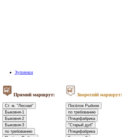
Зупинки
Прямий маршрут:
Зворотній маршрут:
Ст. м. "Лесная"
Посёлок Рыбное
Быковня-1
по требованию
Быковня-2
Птицефабрика
Быковня-3
"Старый дуб"
по требованию
Птицефабрика