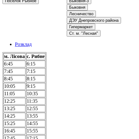
Посёлок Рыбное
Быковня-3
Быковня
Лесничество
ДЭУ Днепровского района
Гипермаркет
Ст. м. "Лесная"
Розклад
м. Лісова
с. Рибне
6:45
6:15
7:45
7:15
8:45
8:15
10:05
9:15
11:05
10:35
12:25
11:35
13:25
12:55
14:25
13:55
15:25
14:55
16:45
15:55
17:45
17:15