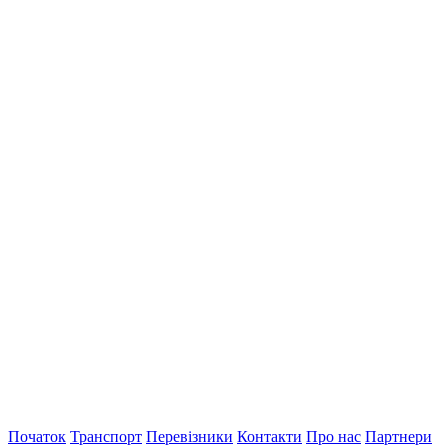
Початок
Транспорт
Перевiзники
Контакти
Про нас
Партнери