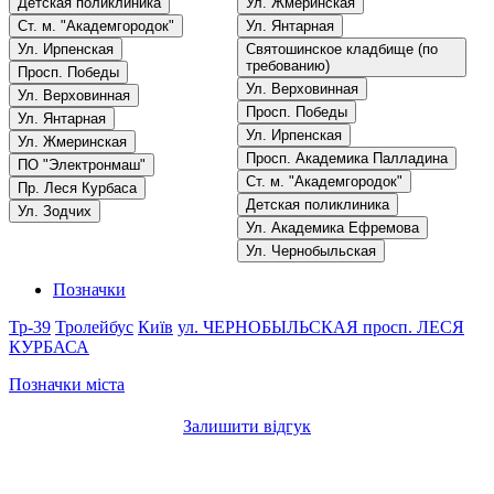
Детская поликлиника
Ул. Жмеринская
Ст. м. "Академгородок"
Ул. Янтарная
Ул. Ирпенская
Святошинское кладбище (по
требованию)
Просп. Победы
Ул. Верховинная
Ул. Верховинная
Просп. Победы
Ул. Янтарная
Ул. Ирпенская
Ул. Жмеринская
Просп. Академика Палладина
ПО "Электронмаш"
Ст. м. "Академгородок"
Пр. Леся Курбаса
Детская поликлиника
Ул. Зодчих
Ул. Академика Ефремова
Ул. Чернобыльская
Позначки
Тр-39
Тролейбус
Київ
ул. ЧЕРНОБЫЛЬСКАЯ
просп. ЛЕСЯ
КУРБАСА
Позначки міста
Залишити відгук