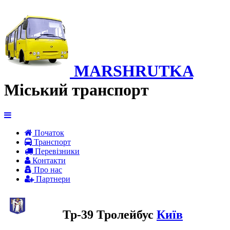
MARSHRUTKA
Міський транспорт
Початок
Транспорт
Перевiзники
Контакти
Про нас
Партнери
Тр-39 Тролейбус
Київ