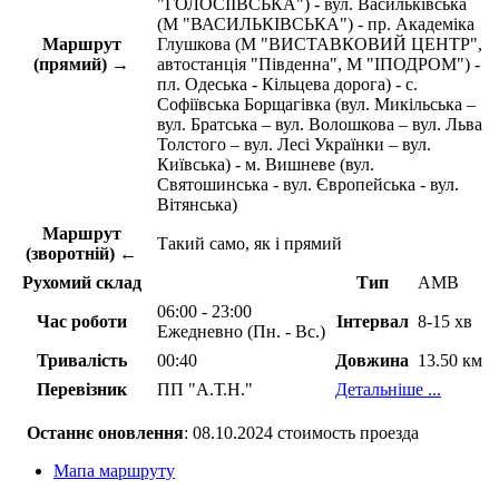
"ГОЛОСІЇВСЬКА") - вул. Васильківська
(М "ВАСИЛЬКІВСЬКА") - пр. Академіка
Маршрут
Глушкова (М "ВИСТАВКОВИЙ ЦЕНТР",
(прямий) →
автостанція "Південна", М "ІПОДРОМ") -
пл. Одеська - Кільцева дорога) - с.
Софіївська Борщагівка (вул. Микільська –
вул. Братська – вул. Волошкова – вул. Льва
Толстого – вул. Лесі Українки – вул.
Київська) - м. Вишневе (вул.
Святошинська - вул. Європейська - вул.
Вітянська)
Маршрут
Такий само, як і прямий
(зворотній) ←
Рухомий склад
Тип
АМВ
06:00 - 23:00
Час роботи
Інтервал
8-15 хв
Ежедневно (Пн. - Вс.)
Тривалість
00:40
Довжина
13.50 км
Перевізник
ПП "А.Т.Н."
Детальніше ...
Останнє оновлення
: 08.10.2024 стоимость проезда
Мапа маршруту