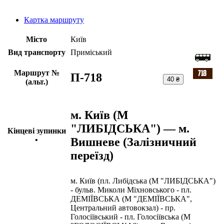
Картка маршруту
Місто
Київ
Вид транспорту
Приміський
Маршрут №
П-718
40 ₴
(альт.)
м. Київ (М
"ЛИБІДСЬКА") — м.
Кінцеві зупинки
Вишневе (Залізничний
•
переїзд)
м. Київ (пл. Либідська (М "ЛИБІДСЬКА")
- бульв. Миколи Міхновського - пл.
ДЕМІЇВСЬКА (М "ДЕМІЇВСЬКА",
Центральний автовокзал) - пр.
Голосіївський - пл. Голосіївська (М