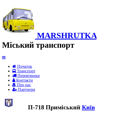
MARSHRUTKA
Міський транспорт
Початок
Транспорт
Перевiзники
Контакти
Про нас
Партнери
П-718 Приміський
Київ