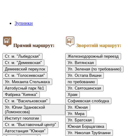
Зупинки
Прямий маршрут:
Зворотній маршрут:
Ст. м. "Лыбедская"
Железнодорожный переезд
Ст. м. "Демеевская"
Ул. Витянская
Демеевский переулок
Ул. Зеленая (по требованию)
Ст. м. "Голосеевская"
Ул. Остапа Вишни
Ул. Михаила Стельмаха
по требованию
Автобусный парк №1
Ул. Святошинская
Фабрика "Киянка"
Храм
Ст. м. "Васильковская"
Софиевская слободка
Ул. Юлии Здановской
Ул. Южная
(Ломоносова)
Ул. Мира
Институт геологии
Ул. Братская
Ст. м. "Выставочный центр"
Южная Борщаговка
Автостанция "Южная"
Ул. Николая Трублаини