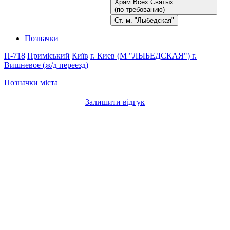
Храм Всех Святых
(по требованию)
Ст. м. "Лыбедская"
Позначки
П-718
Приміський
Київ
г. Киев (М "ЛЫБЕДСКАЯ")
г.
Вишневое (ж/д переезд)
Позначки міста
Залишити відгук