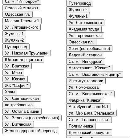
Ст. м. "Ипподром"
Путепровод
Ледовый стадион
Жуляны-2
Одесская пл.
Жуляны-1
Массив Теремки-1
Ул. Лятошинского
Ул. Лятошинского
Академия труда
Жуляны-1
Ул. Теремковская
Жуляны-2
Одесская пл.
Путепровод
Храм (по требованию)
Ул. Николая Трублаини
Ледовый стадион
Южная Борщаговка
Ст. м. "Ипподром"
Ул. Братская
Автостанция "Южная"
Ул. Мира
Ст. м. "Выставочный центр"
Ул. Южная
Институт геологии
ЖК "София"
Ул. Ломоносова
Храм
Ст. м. "Васильковская"
Ул. Святошинская
Фабрика "Киянка"
по требованию
Автобусный парк №1
Ул. Остапа Вишни
Ул. Михаила Стельмаха
Ул. Зеленая (по требованию)
Ст. м. "Голосеевская"
Ул. Витянская
Поликлиника
Железнодорожный переезд
Демеевский переулок