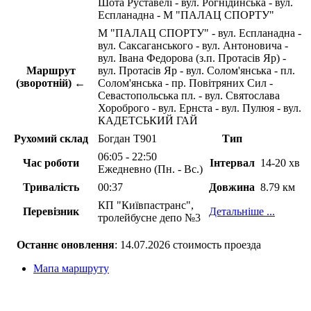
Шота Руставелі - вул. Рогнідинська - вул.
Еспланадна - М "ПАЛАЦ СПОРТУ"
М "ПАЛАЦ СПОРТУ" - вул. Еспланадна -
вул. Саксаганського - вул. Антоновича -
вул. Івана Федорова (з.п. Протасів Яр) -
Маршрут
вул. Протасів Яр - вул. Солом'янська - пл.
(зворотній) ←
Солом'янська - пр. Повітряних Сил -
Севастопольська пл. - вул. Святослава
Хороброго - вул. Ернста - вул. Пулюя - вул.
КАДЕТСЬКИЙ ГАЙ
Рухомий склад
Богдан Т901
Тип
06:05 - 22:50
Час роботи
Інтервал
14-20 хв
Ежедневно (Пн. - Вс.)
Тривалість
00:37
Довжина
8.79 км
КП "Київпастранс",
Перевізник
Детальніше ...
тролейбусне депо №3
Останнє оновлення
: 14.07.2026 стоимость проезда
Мапа маршруту