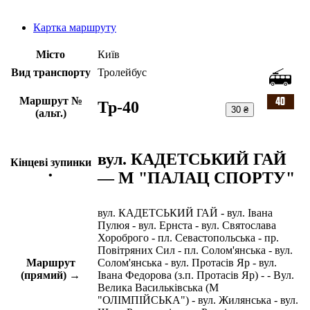
Картка маршруту
Місто
Київ
Вид транспорту
Тролейбус
Маршрут №
Тр-40
30 ₴
(альт.)
вул. КАДЕТСЬКИЙ ГАЙ
Кінцеві зупинки
— М "ПАЛАЦ СПОРТУ"
•
вул. КАДЕТСЬКИЙ ГАЙ - вул. Івана
Пулюя - вул. Ернста - вул. Святослава
Хороброго - пл. Севастопольська - пр.
Повітряних Сил - пл. Солом'янська - вул.
Маршрут
Солом'янська - вул. Протасів Яр - вул.
(прямий) →
Івана Федорова (з.п. Протасів Яр) - - Вул.
Велика Васильківська (М
"ОЛІМПІЙСЬКА") - вул. Жилянська - вул.