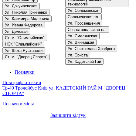
технологий
Ул. Докучаевская
Ул. Соломенская
Ул. Николая Гринченко
Соломенская пл.
Ул. Казимира Малевича
Ул. Просвещения
Ул. Ивана Федорова
Севастопольская пл.
Ул. Деловая
Ул. Смелянская
Ст. м. "Олимпийская"
Ул. Винницкая
НСК "Олимпийский"
Ул. Святослава Храброго
Ул. Шота Руставели
Ул. Эрнста
Ст. м. "Дворец Спорта"
Ул. Кадетский Гай
Позначки
Повітрофлотський
Тр-40
Тролейбус
Київ
ул. КАДЕТСКИЙ ГАЙ
М "ДВОРЕЦ
СПОРТА"
Позначки міста
Залишити відгук