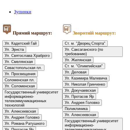
Зупинки
Прямий маршрут:
Зворотній маршрут:
Ул. Кадетский Гай
Ст. м. "Дворец Спорта"
Ул. Эрнста
Ул. Саксаганского (по
требованию)
Ул. Святослава Храброго
Ул. Жилянская
Ул. Смелянская
Ст. м. "Олимпийская"
Севастопольская пл.
Ул. Деловая
Ул. Просвещения
Ул. Казимира Малевича
Соломенская пл.
Ул. Николая Гринченко
Ул. Соломенская
Ул. Докучаевская
Государственный университет
информационно-
Ул. Протасов Яр
телекоммуникационных
Ул. Андрея Головко
технологий
Поликлиника
Ул. Алексеевская
Ул. Алексеевская
Ул. Андрея Головко
Государственный университет
Ул. Романа Ратушного
информационно-
Ул. Протасов Яр
телекоммуникационных