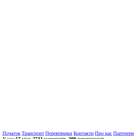
Початок
Транспорт
Перевiзники
Контакти
Про нас
Партнери
У нас
57
міст,
2742
маршрутів,
308
перевізників