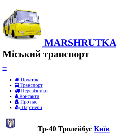
MARSHRUTKA
Міський транспорт
Початок
Транспорт
Перевiзники
Контакти
Про нас
Партнери
Тр-40 Тролейбус
Київ