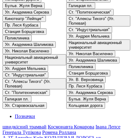
Бульв. Жуля Верна
Галицкая пл.
Ул. Академика Серкова
Ст. "Политехническая"
Кинотеатр "Лейпциг"
Ст. "Алексы Тихого" (Ул.
Полевая)
Пр. Леся Курбаса
Ст. "Индустриальная"
Станция Борщаговка
Ул. Андрея Мельника
Поликлиника
Национальный авиационный
Ул. Академика Шалимова
университет
Ул. Николая Василенко
Ул. Николая Василенко
Национальный авиационный
Ул. Академика Шалимова
университет
Поликлиника
Ул. Андрея Мельника
Станция Борщаговка
Ст. "Индустриальная"
Ул. В. Верховинца
Ст. "Алексы Тихого" (Ул.
Полевая)
Пр. Леся Курбаса
Ст. "Политехническая"
Ул. Академика Серкова
Галицкая пл.
Бульв. Жуля Верна
Ул. Старовокзальная
Кольцевая дорога
Позначки
швидкісний трамвай
Космонавта Комарова
Івана Лепсе
Генерала Тупікова
Ромена Роллана
A-3Т
Автобус
Київ
КОЛЬЦЕВАЯ ДОРОГА
ул.