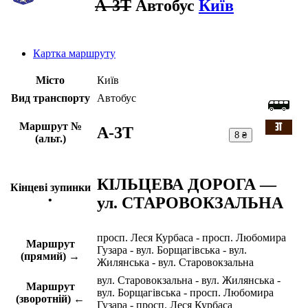
A-3Т
Автобус
Київ
Картка маршруту
Місто
Київ
Вид транспорту
Автобус
Маршрут №
A-3Т
8 ₴
(альт.)
КІЛЬЦЕВА ДОРОГА —
Кінцеві зупинки
ул. СТАРОВОКЗАЛЬНА
•
просп. Леся Курбаса - просп. Любомира
Маршрут
Гузара - вул. Борщагівська - вул.
(прямий) →
Жилянська - вул. Старовокзальна
вул. Старовокзальна - вул. Жилянська -
Маршрут
вул. Борщагівська - просп. Любомира
(зворотній) ←
Гузара - просп. Леся Курбаса