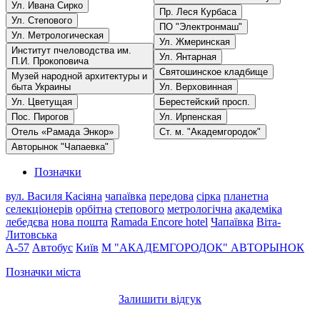
Ул. Ивана Сирко
Пр. Леся Курбаса
Ул. Степового
ПО "Электронмаш"
Ул. Метрологическая
Ул. Жмеринская
Институт пчеловодства им.
Ул. Янтарная
П.И. Прокоповича
Святошинское кладбище
Музей народной архитектуры и
быта Украины
Ул. Верховинная
Ул. Цветущая
Берестейский просп.
Пос. Пирогов
Ул. Ирпенская
Отель «Рамада Энкор»
Ст. м. "Академгородок"
Авторынок "Чапаевка"
Позначки
вул. Василя Касіяна
чапаївка
передова
сірка
планетна
селекціонерів
орбітна
степового
метрологічна
академіка
лебедєва
нова пошта
Ramada Encore hotel
Чапаївка
Віта-
Литовська
A-57
Автобус
Київ
М "АКАДЕМГОРОДОК"
АВТОРЫНОК
Позначки міста
Залишити відгук