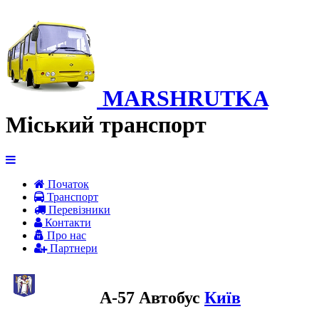
MARSHRUTKA
Міський транспорт
Початок
Транспорт
Перевiзники
Контакти
Про нас
Партнери
A-57 Автобус
Київ