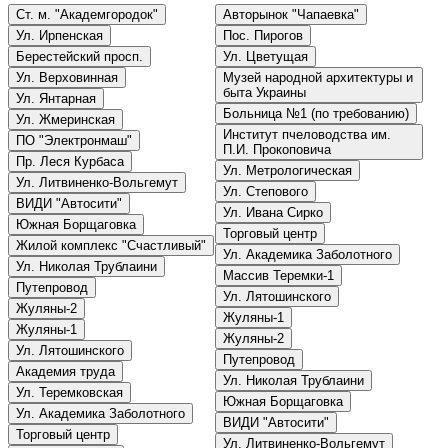
Ст. м. "Академгородок"
Авторынок "Чапаевка"
Ул. Ирпенская
Пос. Пирогов
Берестейский просп.
Ул. Цветущая
Ул. Верховинная
Музей народной архитектуры и
быта Украины
Ул. Янтарная
Больница №1 (по требованию)
Ул. Жмеринская
Институт пчеловодства им.
ПО "Электронмаш"
П.И. Прокоповича
Пр. Леся Курбаса
Ул. Метрологическая
Ул. Литвиненко-Вольгемут
Ул. Степового
ВИДИ "Автосити"
Ул. Ивана Сирко
Южная Борщаговка
Торговый центр
Жилой комплекс "Счастливый"
Ул. Академика Заболотного
Ул. Николая Трублаини
Массив Теремки-1
Путепровод
Ул. Лятошинского
Жуляны-2
Жуляны-1
Жуляны-1
Жуляны-2
Ул. Лятошинского
Путепровод
Академия труда
Ул. Николая Трублаини
Ул. Теремковская
Южная Борщаговка
Ул. Академика Заболотного
ВИДИ "Автосити"
Торговый центр
Ул. Литвиненко-Вольгемут