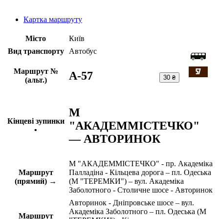
Картка маршруту
Місто
Київ
Вид транспорту
Автобус
Маршрут №
A-57
30 ₴
(альт.)
М
Кінцеві зупинки
"АКАДЕММІСТЕЧКО"
•
— АВТОРИНОК
М "АКАДЕММІСТЕЧКО" - пр. Академіка
Маршрут
Палладіна - Кільцева дорога – пл. Одеська
(прямий) →
(М "ТЕРЕМКИ") – вул. Академіка
Заболотного - Столичне шосе - Авторинок
Авторинок - Дніпровське шосе – вул.
Академіка Заболотного – пл. Одеська (М
Маршрут