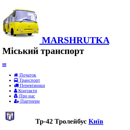
MARSHRUTKA
Міський транспорт
Початок
Транспорт
Перевiзники
Контакти
Про нас
Партнери
Тр-42 Тролейбус
Київ