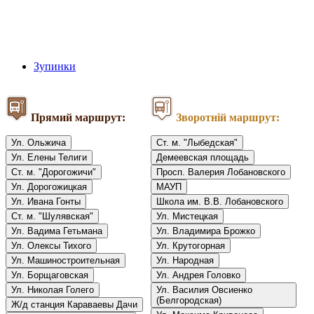
Зупинки
Прямий маршрут:
Зворотній маршрут:
Ул. Ольжича
Ст. м. "Лыбедская"
Ул. Елены Телиги
Демеевская площадь
Ст. м. "Дорогожичи"
Просп. Валерия Лобановского
Ул. Дорогожицкая
МАУП
Ул. Ивана Гонты
Школа им. В.В. Лобановского
Ст. м. "Шулявская"
Ул. Мистецкая
Ул. Вадима Гетьмана
Ул. Владимира Брожко
Ул. Олексы Тихого
Ул. Крутогорная
Ул. Машиностроительная
Ул. Народная
Ул. Борщаговская
Ул. Андрея Головко
Ул. Николая Голего
Ул. Василия Овсиенко
(Белгородская)
Ж/д станция Караваевы Дачи