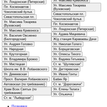
Ул. Максима Кривоноса
Ул. Лондонская (Питерская)
Ул. Максима Токарева
Пл. Космонавтов
(Вузовская)
Чоколовский бульв.
Севастопольская пл.
Севастопольская пл.
Чоколовский бульв.
Ул. Максима Токарева
Пл. Космонавтов
(Вузовская)
Ул. Лондонская (Питерская)
Ул. Максима Кривоноса
Ул. Адама Мицкевича
Ул. Василия Овсиенко
(Белгородская)
Ж/д станция Караваевы Дачи
Ул. Андрея Головко
Ул. Николая Голего
Ул. Народная
Ул. Борщаговская
Ул. Крутогорная
Ул. Олексы Тихого
Ул. Владимира Брожко
Ул. Вадима Гетьмана
Ул. Мистецкая
Ст. м. "Шулявская"
Школа им. В.В. Лобановского
Ул. Дегтяревская
Ул. Демеевская
Ул. Ивана Гонты
Просп. Валерия Лобановского
Бабин Яр
Автовокзал (по требованию)
Ст. м. "Дорогожичи"
Храм Всех Святых (по
Ул. Елены Телиги
требованию)
Ул. Ольжича
Ст. м. "Лыбедская"
Позначки