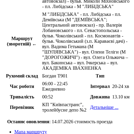
автовокзал) - бульв. Миколи Міхновського
- пл. Либідська - М "ЛИБІДСЬКА"
М "ЛИБІДСЬКА" - пл. Либідська - пл.
Деміївська (М "ДЕМІЇВСЬКА";
Центральний автовокзал) - пр. Валерія
Лобановського - пл. Севастопольська -
бульв. Чоколівський - пл. Космонавтів -
Маршрут
бульв. Чоколівський (з.п. Караваєві дачі) -
(зворотній) ←
вул. Вадима Гетьмана (М
"ШУЛЯВСЬКА") - вул. Олени Теліги (М
"ДОРОГОЖИЧІ") - вул. Олега Ольжича –
вул. Бакинська – вул. Ічкерська – вул.
АКАДЕМІКА ІВАХНЕНКА
Рухомий склад
Богдан Т901
Тип
06:00 - 22:45
Час роботи
Інтервал
20-24 хв
Ежедневно
Тривалість
00:52
Довжина
13.10 км
КП "Київпастранс",
Перевізник
Детальніше ...
тролейбусне депо №2
Останнє оновлення
: 14.07.2026 стоимость проезда
Мапа маршруту