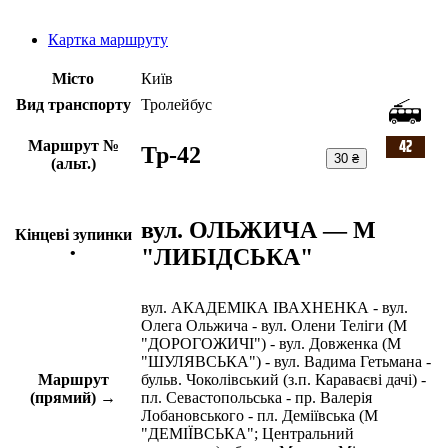
Картка маршруту
Місто
Київ
Вид транспорту
Тролейбус
Маршрут №
Тр-42
30 ₴
(альт.)
вул. ОЛЬЖИЧА — М
Кінцеві зупинки
"ЛИБІДСЬКА"
•
вул. АКАДЕМІКА ІВАХНЕНКА - вул.
Олега Ольжича - вул. Олени Теліги (М
"ДОРОГОЖИЧІ") - вул. Довженка (М
"ШУЛЯВСЬКА") - вул. Вадима Гетьмана -
Маршрут
бульв. Чоколівський (з.п. Караваєві дачі) -
(прямий) →
пл. Севастопольська - пр. Валерія
Лобановського - пл. Деміївська (М
"ДЕМІЇВСЬКА"; Центральний