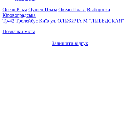
Ocean Plaza
Оушен Плаза
Океан Плаза
Выборзька
Кіровоградська
Тр-42
Тролейбус
Київ
ул. ОЛЬЖИЧА
М "ЛЫБЕДСКАЯ"
Позначки міста
Залишити відгук