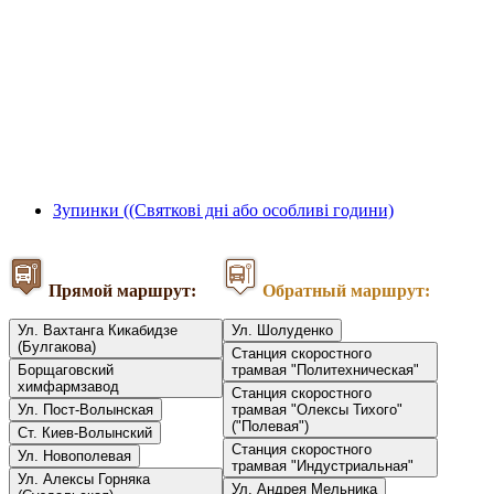
Зупинки ((Святкові дні або особливі години)
Прямой маршрут:
Обратный маршрут:
Ул. Вахтанга Кикабидзе
Ул. Шолуденко
(Булгакова)
Станция скоростного
Борщаговский
трамвая "Политехническая"
химфармзавод
Станция скоростного
Ул. Пост-Волынская
трамвая "Олексы Тихого"
("Полевая")
Ст. Киев-Волынский
Станция скоростного
Ул. Новополевая
трамвая "Индустриальная"
Ул. Алексы Горняка
Ул. Андрея Мельника