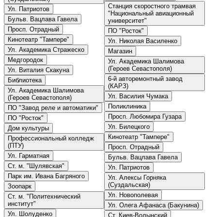
Станция скоростного трамвая
Ул. Патриотов
"Национальный авиационный
Бульв. Вацлава Гавела
университет"
Просп. Отрадный
ПО "Росток"
Кинотеатр "Тампере"
Ул. Николая Василенко
Ул. Академика Стражеско
Магазин
Медгородок
Ул. Академика Шалимова
(Героев Севастополя)
Ул. Виталия Скакуна
6-й авторемонтный завод
Библиотека
(КАРЗ)
Ул. Академика Шалимова
Ул. Василия Чумака
(Героев Севастополя)
Поликлиника
ПО "Завод реле и автоматики"
Просп. Любомира Гузара
ПО "Росток"
Ул. Билецкого
Дом культуры
Кинотеатр "Тампере"
Профессиональный колледж
(ПТУ)
Просп. Отрадный
Ул. Гарматная
Бульв. Вацлава Гавела
Ст. м. "Шулявская"
Ул. Патриотов
Парк им. Ивана Багряного
Ул. Алексы Горняка
(Суздальская)
Зоопарк
Ул. Новополевая
Ст. м. "Политехнический
институт"
Ул. Олега Афанаса (Бакунина)
Ул. Шолуденко
Ст. Киев-Волынский