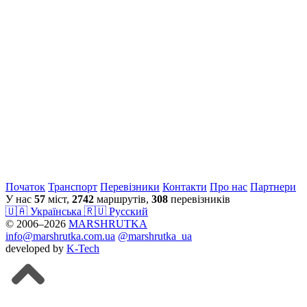
Початок
Транспорт
Перевiзники
Контакти
Про нас
Партнери
У нас
57
міст,
2742
маршрутів,
308
перевізників
🇺🇦 Українська
🇷🇺 Русский
© 2006–2026
MARSHRUTKA
info@marshrutka.com.ua
@marshrutka_ua
developed by
K-Tech