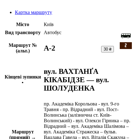
Картка маршруту
Місто
Київ
Вид транспорту
Автобус
Маршрут №
A-2
30 ₴
(альт.)
вул. ВАХТАНҐА
Кінцеві зупинки
КІКАБІДЗЕ — вул.
•
ШОЛУДЕНКА
пр. Академіка Корольова - вул. 9-го
Травня - пр. Відрадний - вул. Пост-
Волинська (залізнична ст. Київ-
Волинський) - вул. Олекси Гірника – пр.
Відрадний – вул. Академіка Шалімова –
Маршрут
вул. Академіка Стражеска – бульв.
(прямий) →
Вацлава Гавела – вул. Віталія Скакуна –