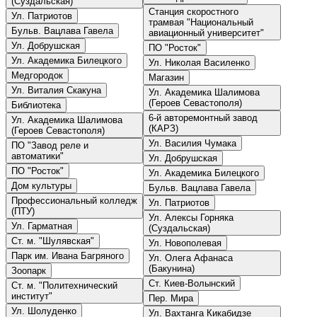
(Суздальская)
Станция скоростного
Ул. Патриотов
трамвая "Национальный
Бульв. Вацлава Гавела
авиационный университет"
Ул. Добрушская
ПО "Росток"
Ул. Академика Билецкого
Ул. Николая Василенко
Медгородок
Магазин
Ул. Виталия Скакуна
Ул. Академика Шалимова
(Героев Севастополя)
Библиотека
6-й авторемонтный завод
Ул. Академика Шалимова
(КАРЗ)
(Героев Севастополя)
Ул. Василия Чумака
ПО "Завод реле и
автоматики"
Ул. Добрушская
ПО "Росток"
Ул. Академика Билецкого
Дом культуры
Бульв. Вацлава Гавела
Профессиональный колледж
Ул. Патриотов
(ПТУ)
Ул. Алексы Горняка
Ул. Гарматная
(Суздальская)
Ст. м. "Шулявская"
Ул. Новополевая
Парк им. Ивана Багряного
Ул. Олега Афанаса
(Бакунина)
Зоопарк
Ст. Киев-Волынский
Ст. м. "Политехнический
институт"
Пер. Мира
Ул. Шолуденко
Ул. Вахтанга Кикабидзе