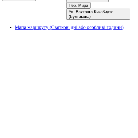
Пер. Мира
Ул. Вахтанга Кикабидзе
(Булгакова)
Мапа маршруту (Святкові дні або особливі години)