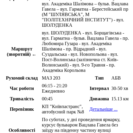
вул. Академіка Шалімова – бульв. Вацлава
Гавела – вул. Гарматна - Берестейський пр
(М "ШУЛЯВСЬКА", М
"ПОЛІТЕХНІЧНИЙ ІНСТИТУТ") - вул.
ШОЛУДЕНКА
вул. ШОЛУДЕНКА - вул. Борщагівська -
вул. Гарматна - бульв. Вацлава Гавела - пр.
Любомира Гузара - вул. Академіка
Маршрут
Шалімова - пр. Відрадний - вул.
(зворотній) ←
Суздальська - вул. Новопольова - вул.
Пост-Волинська (залізнична ст. Київ-
Волинський) - вул. 9-го Травня - пр.
Академіка Корольова
Рухомий склад
МАЗ 203
Тип
АБВ
06:15 - 21:20
Час роботи
Інтервал
30-50 хв
Ежедневно
Тривалість
00:45
Довжина
15.13 км
КП "Київпастранс",
Перевізник
Детальніше ...
автобусний парк №8
По суботах, у дні проведення ярмарку,
курсує бульваром Вацлава Гавела без
Особливості
заїзду на південну частину вулиці