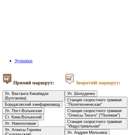
Зупинки
Прямий маршрут:
Зворотній маршрут:
Ул. Вахтанга Кикабидзе
Ул. Шолуденко
(Булгакова)
Станция скоростного трамвая
Борщаговский химфармзавод
"Политехническая"
Ул. Пост-Волынская
Станция скоростного трамвая
"Олексы Тихого" ("Полевая")
Ст. Киев-Волынский
Станция скоростного трамвая
Ул. Новополевая
"Индустриальная"
Ул. Алексы Горняка
Ул. Андрея Мельника
(Суздальская)