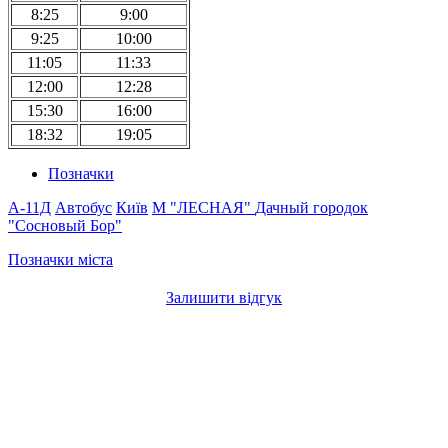
8:25
9:00
9:25
10:00
11:05
11:33
12:00
12:28
15:30
16:00
18:32
19:05
Позначки
A-11Д
Автобус
Київ
М "ЛЕСНАЯ"
Дачный городок
"Сосновый Бор"
Позначки міста
Залишити відгук