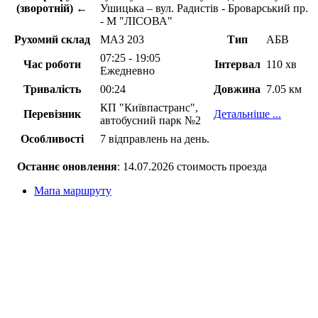
(зворотній) ←
Ушицька – вул. Радистів - Броварський пр.
- М "ЛІСОВА"
Рухомий склад
МАЗ 203
Тип
АБВ
07:25 - 19:05
Час роботи
Інтервал
110 хв
Ежедневно
Тривалість
00:24
Довжина
7.05 км
КП "Київпастранс",
Перевізник
Детальніше ...
автобусний парк №2
Особливості
7 відправлень на день.
Останнє оновлення
: 14.07.2026 стоимость проезда
Мапа маршруту