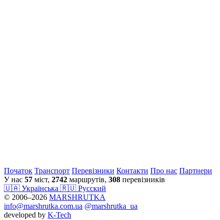
Початок
Транспорт
Перевiзники
Контакти
Про нас
Партнери
У нас
57
міст,
2742
маршрутів,
308
перевізників
🇺🇦 Українська
🇷🇺 Русский
© 2006–2026
MARSHRUTKA
info@marshrutka.com.ua
@marshrutka_ua
developed by
K-Tech