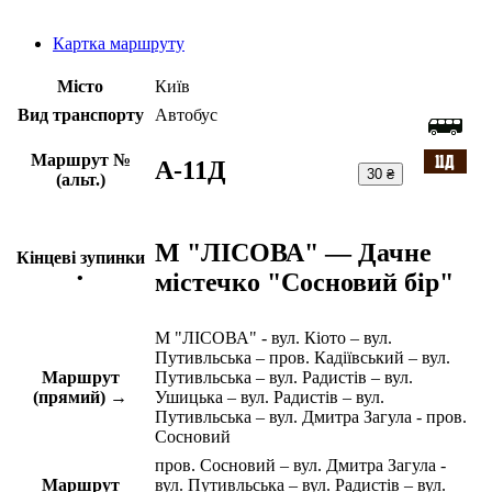
Картка маршруту
Місто
Київ
Вид транспорту
Автобус
Маршрут №
A-11Д
30 ₴
(альт.)
М "ЛІСОВА" — Дачне
Кінцеві зупинки
містечко "Сосновий бір"
•
М "ЛІСОВА" - вул. Кіото – вул.
Путивльська – пров. Кадіївський – вул.
Маршрут
Путивльська – вул. Радистів – вул.
(прямий) →
Ушицька – вул. Радистів – вул.
Путивльська – вул. Дмитра Загула - пров.
Сосновий
пров. Сосновий – вул. Дмитра Загула -
Маршрут
вул. Путивльська – вул. Радистів – вул.