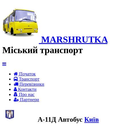
MARSHRUTKA
Міський транспорт
Початок
Транспорт
Перевiзники
Контакти
Про нас
Партнери
A-11Д Автобус
Київ