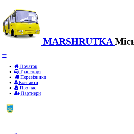
MARSHRUTKA
Міс
Початок
Транспорт
Перевiзники
Контакти
Про нас
Партнери