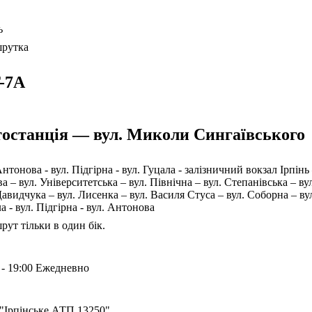
ь
рутка
-7А
останція — вул. Миколи Сингаївського
Антонова - вул. Підгірна - вул. Гуцала - залізничний вокзал Ірпін
а – вул. Університетська – вул. Північна – вул. Степанівська – в
Давидчука – вул. Лисенка – вул. Василя Стуса – вул. Соборна – вул
а - вул. Підгірна - вул. Антонова
ут тільки в один бік.
 - 19:00 Ежедневно
"Ірпінське АТП 13250"