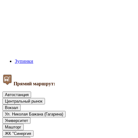
Зупинки
Прямий маршрут:
Автостанция
Центральный рынок
Вокзал
Ул. Николая Бажана (Гагарина)
Университет
Машторг
ЖК "Синергия