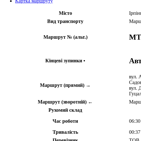
Картка маршруту
Місто
Ірпін
Вид транспорту
Марш
MT
Маршрут № (альт.)
Авт
Кінцеві зупинки •
вул. 
Садов
Маршрут (прямий) →
вул. 
Гуцал
Маршрут (зворотній) ←
Маршр
Рухомий склад
Час роботи
06:30
Тривалість
00:37
Перевізник
ТОВ 