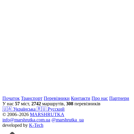
Початок
Транспорт
Перевiзники
Контакти
Про нас
Партнери
У нас
57
міст,
2742
маршрутів,
308
перевізників
🇺🇦 Українська
🇷🇺 Русский
© 2006–2026
MARSHRUTKA
info@marshrutka.com.ua
@marshrutka_ua
developed by
K-Tech