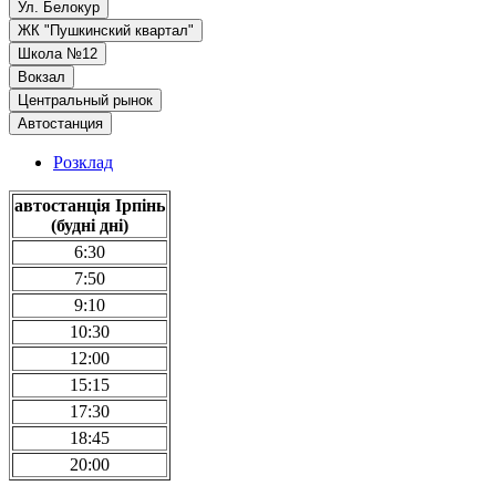
Ул. Белокур
ЖК "Пушкинский квартал"
Школа №12
Вокзал
Центральный рынок
Автостанция
Розклад
автостанція Ірпінь
(будні дні)
6:30
7:50
9:10
10:30
12:00
15:15
17:30
18:45
20:00