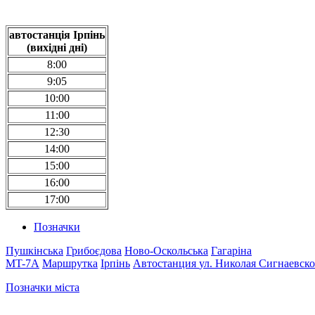
автостанція
Ірпінь
(вихідні дні)
8:00
9:05
10:00
11:00
12:30
14:00
15:00
16:00
17:00
Позначки
Пушкінська
Грибоєдова
Ново-Оскольська
Гагаріна
MT-7А
Маршрутка
Ірпінь
Автостанция
ул. Николая Сигнаевско
Позначки міста