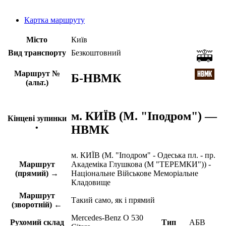
Картка маршруту
Місто
Київ
Вид транспорту
Безкоштовний
Маршрут №
Б-НВМК
(альт.)
м. КИЇВ (М. "Іподром") —
Кінцеві зупинки
НВМК
•
м. КИЇВ (М. "Іподром" - Одеська пл. - пр.
Маршрут
Академіка Глушкова (М "ТЕРЕМКИ")) -
(прямий) →
Національне Військове Меморіальне
Кладовище
Маршрут
Такий само, як і прямий
(зворотній) ←
Mercedes-Benz O 530
Рухомий склад
Тип
АБВ