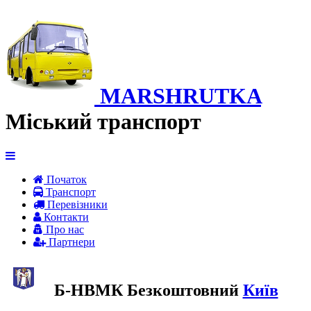
MARSHRUTKA
Міський транспорт
Початок
Транспорт
Перевiзники
Контакти
Про нас
Партнери
Б-НВМК Безкоштовний
Київ