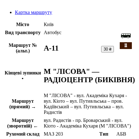
Картка маршруту
Місто
Київ
Вид транспорту
Автобус
Маршрут №
A-11
30 ₴
(альт.)
М "ЛІСОВА" —
Кінцеві зупинки
РАДІОЦЕНТР (БИКІВНЯ)
•
М "ЛІСОВА" - вул. Академіка Кухаря -
Маршрут
вул. Кіото – вул. Путивльська – пров.
(прямий) →
Кадіївський – вул. Путивльська – вул.
Радистів
Маршрут
вул. Радистів - пр. Броварський - вул.
(зворотній) ←
Кіото - Академіка Кухаря (М "ЛІСОВА")
Рухомий склад
МАЗ 203
Тип
АБВ