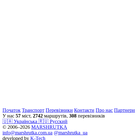
Початок
Транспорт
Перевiзники
Контакти
Про нас
Партнери
У нас
57
міст,
2742
маршрутів,
308
перевізників
🇺🇦 Українська
🇷🇺 Русский
© 2006–2026
MARSHRUTKA
info@marshrutka.com.ua
@marshrutka_ua
developed by
K-Tech