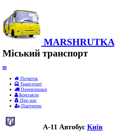
MARSHRUTKA
Міський транспорт
Початок
Транспорт
Перевiзники
Контакти
Про нас
Партнери
A-11 Автобус
Київ