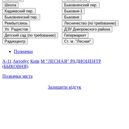
Школа
Быковнянский пер.
Кадиевский пер.
Быковня-1
Быковнянский пер.
Быковня
Рембытсвязь
Лесничество (по требованию)
Ул. Радистов
ДЭУ Днепровского района
Детский сад (по требованию)
Гипермаркет
Радиоцентр
Ст. м. "Лесная"
Позначки
A-11
Автобус
Київ
М "ЛЕСНАЯ"
РАДИОЦЕНТР
(БЫКОВНЯ)
Позначки міста
Залишити відгук