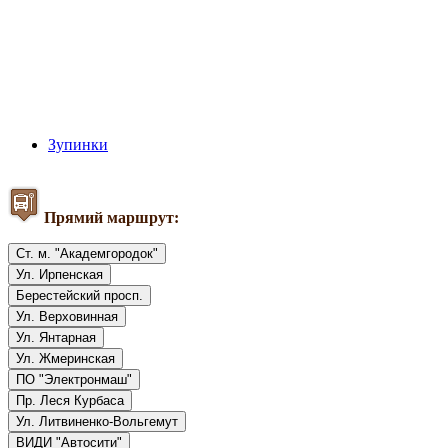
Зупинки
Прямий маршрут:
Ст. м. "Академгородок"
Ул. Ирпенская
Берестейский просп.
Ул. Верховинная
Ул. Янтарная
Ул. Жмеринская
ПО "Электронмаш"
Пр. Леся Курбаса
Ул. Литвиненко-Вольгемут
ВИДИ "Автосити"