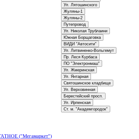
Ул. Лятошинского
Жуляны-1
Жуляны-2
Путепровод
Ул. Николая Трублаини
Южная Борщаговка
ВИДИ "Автосити"
Ул. Литвиненко-Вольгемут
Пр. Леся Курбаса
ПО "Электронмаш"
Ул. Жмеринская
Ул. Янтарная
Святошинское кладбище
Ул. Верховинная
Берестейский просп.
Ул. Ирпенская
Ст. м. "Академгородок"
 ГАТНОЕ ("Мегамаркет")