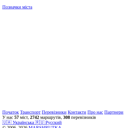
Позначки міста
Початок
Транспорт
Перевiзники
Контакти
Про нас
Партнери
У нас
57
міст,
2742
маршрутів,
308
перевізників
🇺🇦 Українська
🇷🇺 Русский
© 2006–2026
MARSHRUTKA