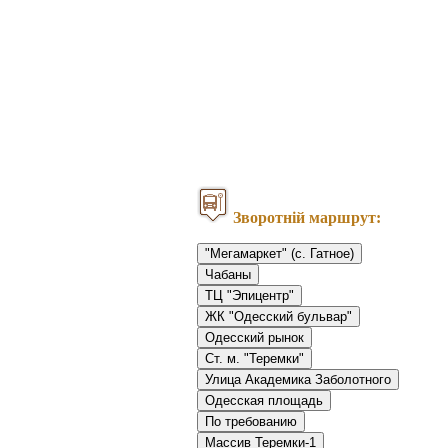
Зворотній маршрут:
"Мегамаркет" (с. Гатное)
Чабаны
ТЦ "Эпицентр"
ЖК "Одесский бульвар"
Одесский рынок
Ст. м. "Теремки"
Улица Академика Заболотного
Одесская площадь
По требованию
Массив Теремки-1