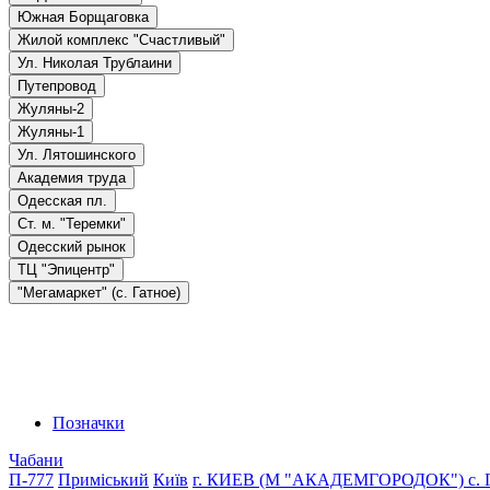
Южная Борщаговка
Жилой комплекс "Счастливый"
Ул. Николая Трублаини
Путепровод
Жуляны-2
Жуляны-1
Ул. Лятошинского
Академия труда
Одесская пл.
Ст. м. "Теремки"
Одесский рынок
ТЦ "Эпицентр"
"Мегамаркет" (с. Гатное)
Позначки
Чабани
П-777
Приміський
Київ
г. КИЕВ (М "АКАДЕМГОРОДОК")
с.