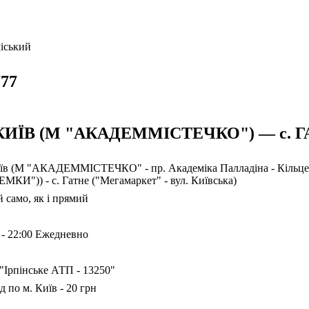
іський
77
 КИЇВ (М "АКАДЕММІСТЕЧКО") — с. ГА
їв (М "АКАДЕММІСТЕЧКО" - пр. Академіка Палладіна - Кільцева
МКИ")) - с. Гатне ("Мегамаркет" - вул. Київська)
 само, як і прямий
 - 22:00 Ежедневно
Ірпінське АТП - 13250"
д по м. Київ - 20 грн