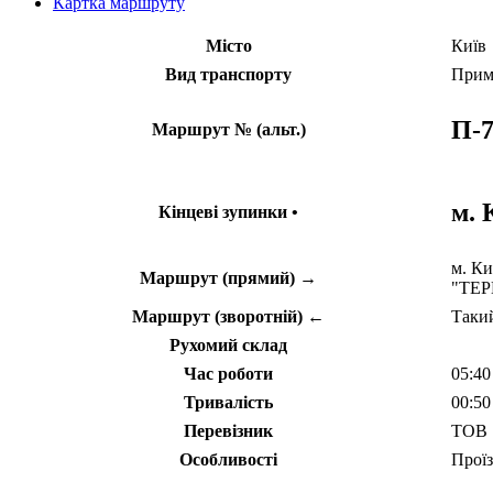
Картка маршруту
Місто
Київ
Вид транспорту
Прим
П-7
Маршрут № (альт.)
м.
Кінцеві зупинки •
м. Ки
Маршрут (прямий) →
"ТЕРЕ
Маршрут (зворотній) ←
Такий
Рухомий склад
Час роботи
05:40
Тривалість
00:50
Перевізник
ТОВ "
Особливості
Проїз