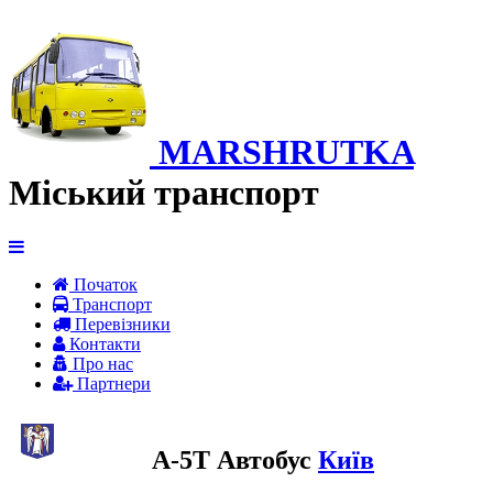
MARSHRUTKA
Міський транспорт
Початок
Транспорт
Перевiзники
Контакти
Про нас
Партнери
A-5Т Автобус
Київ