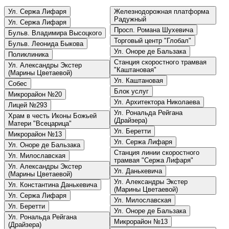
Ул. Сержа Лифаря
Железнодорожная платформа
Радужный
Ул. Сержа Лифаря
Просп. Романа Шухевича
Бульв. Владимира Высоцкого
Торговый центр "Глобал"
Бульв. Леонида Быкова
Ул. Оноре де Бальзака
Поликлиника
Станция скоростного трамвая
Ул. Александры Экстер
"Каштановая"
(Марины Цветаевой)
Ул. Каштановая
Собес
Блок услуг
Микрорайон №20
Ул. Архитектора Николаева
Лицей №293
Ул. Рональда Рейгана
Храм в честь Иконы Божьей
(Драйзера)
Матери "Всецарица"
Ул. Беретти
Микрорайон №13
Ул. Сержа Лифаря
Ул. Оноре де Бальзака
Станция линии скоростного
Ул. Милославская
трамвая "Сержа Лифаря"
Ул. Александры Экстер
Ул. Данькевича
(Марины Цветаевой)
Ул. Александры Экстер
Ул. Константина Данькевича
(Марины Цветаевой)
Ул. Сержа Лифаря
Ул. Милославская
Ул. Беретти
Ул. Оноре де Бальзака
Ул. Рональда Рейгана
Микрорайон №13
(Драйзера)