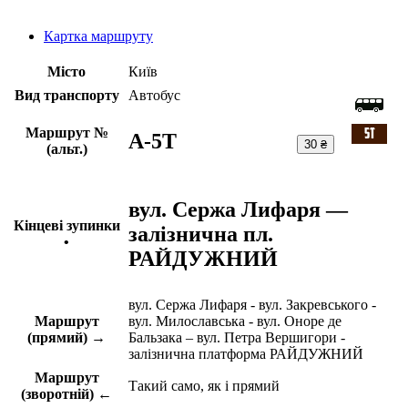
Картка маршруту
Місто
Київ
Вид транспорту
Автобус
Маршрут №
A-5Т
30 ₴
(альт.)
вул. Сержа Лифаря —
Кінцеві зупинки
залізнична пл.
•
РАЙДУЖНИЙ
вул. Сержа Лифаря - вул. Закревського -
Маршрут
вул. Милославська - вул. Оноре де
(прямий) →
Бальзака – вул. Петра Вершигори -
залізнична платформа РАЙДУЖНИЙ
Маршрут
Такий само, як і прямий
(зворотній) ←