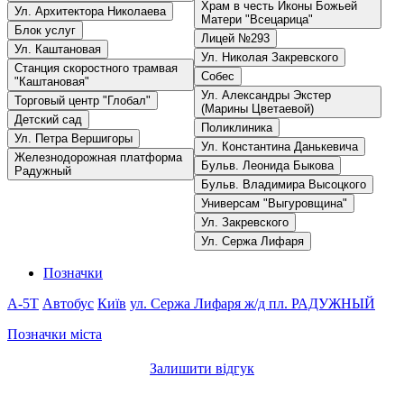
Храм в честь Иконы Божьей
Ул. Архитектора Николаева
Матери "Всецарица"
Блок услуг
Лицей №293
Ул. Каштановая
Ул. Николая Закревского
Станция скоростного трамвая
Собес
"Каштановая"
Ул. Александры Экстер
Торговый центр "Глобал"
(Марины Цветаевой)
Детский сад
Поликлиника
Ул. Петра Вершигоры
Ул. Константина Данькевича
Железнодорожная платформа
Бульв. Леонида Быкова
Радужный
Бульв. Владимира Высоцкого
Универсам "Выгуровщина"
Ул. Закревского
Ул. Сержа Лифаря
Позначки
A-5Т
Автобус
Київ
ул. Сержа Лифаря
ж/д пл. РАДУЖНЫЙ
Позначки міста
Залишити відгук